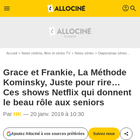
profil
menu
search
Accueil
News cinéma, films et séries TV
News séries
Diaporamas séries
Grace
Grace et Frankie, La Méthode
Kominsky, Juste pour rire…
Ces shows Netflix qui donnent
le beau rôle aux seniors
Par
HK
— 20 janv. 2019 à 10:30
Ajoutez Allociné à vos sources préférées
Suivez-nous
Partag