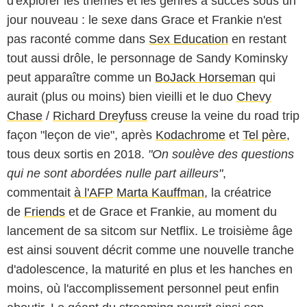
d'explorer les thèmes et les genres à succès sous un
jour nouveau : le sexe dans Grace et Frankie n'est
pas raconté comme dans
Sex Education
en restant
tout aussi drôle, le personnage de Sandy Kominsky
peut apparaître comme un
BoJack Horseman
qui
aurait (plus ou moins) bien vieilli et le duo
Chevy
Chase
/
Richard Dreyfuss
creuse la veine du road trip
façon "leçon de vie", après
Kodachrome
et
Tel père
,
tous deux sortis en 2018.
"On soulève des questions
qui ne sont abordées nulle part ailleurs"
,
commentait
à l'AFP
Marta Kauffman
, la créatrice
de
Friends
et de Grace et Frankie, au moment du
lancement de sa sitcom sur Netflix. Le troisième âge
est ainsi souvent décrit comme une nouvelle tranche
d'adolescence, la maturité en plus et les hanches en
moins, où l'accomplissement personnel peut enfin