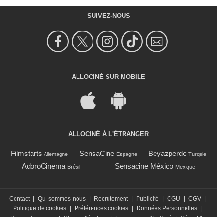
SUIVEZ-NOUS
ALLOCINÉ SUR MOBILE
ALLOCINÉ À L'ÉTRANGER
Filmstarts
SensaCine
Beyazperde
Allemagne
Espagne
Turquie
AdoroCinema
Sensacine México
Brésil
Mexique
Contact
|
Qui sommes-nous
|
Recrutement
|
Publicité
|
CGU
|
CGV
|
Politique de cookies
|
Préférences cookies
|
Données Personnelles
|