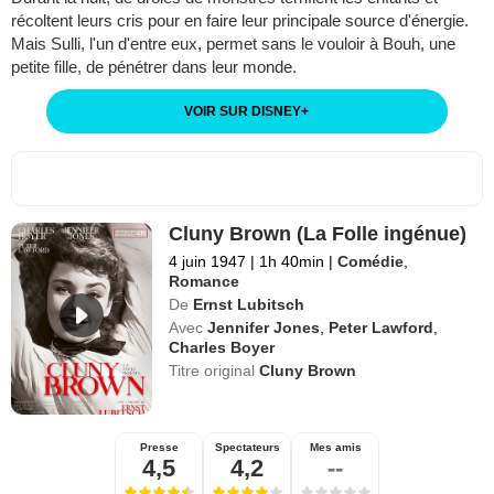
récoltent leurs cris pour en faire leur principale source d'énergie.
Mais Sulli, l'un d'entre eux, permet sans le vouloir à Bouh, une
petite fille, de pénétrer dans leur monde.
VOIR SUR DISNEY
+
Cluny Brown (La Folle ingénue)
4 juin 1947
|
1h 40min
|
Comédie
,
Romance
De
Ernst Lubitsch
Avec
Jennifer Jones
,
Peter Lawford
,
Charles Boyer
Titre original
Cluny Brown
Presse
Spectateurs
Mes amis
4,5
4,2
--