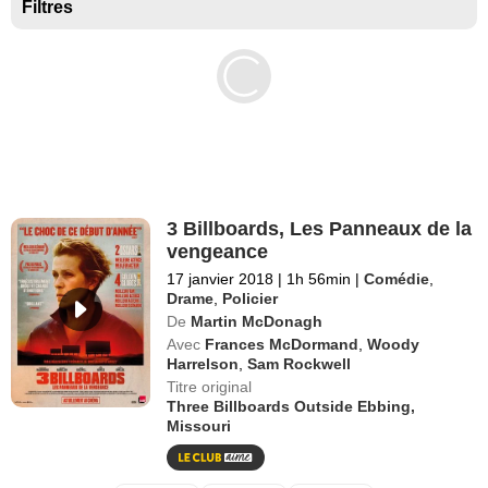
Séries exclusives Disney+
Filtres
3 Billboards, Les Panneaux de la
vengeance
17 janvier 2018
|
1h 56min
|
Comédie
,
Drame
,
Policier
De
Martin McDonagh
Avec
Frances McDormand
,
Woody
Harrelson
,
Sam Rockwell
Titre original
Three Billboards Outside Ebbing,
Missouri