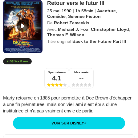
Retour vers le futur III
25 mai 1990
|
1h 58min
|
Aventure
,
Comédie
,
Science Fiction
De
Robert Zemeckis
Avec
Michael J. Fox
,
Christopher Lloyd
,
Thomas F. Wilson
Titre original
Back to the Future Part III
Dès 8 ans
Spectateurs
Mes amis
4,1
--
Marty retourne en 1885 pour permettre à Doc Brown d'échapper
à une fin prématurée, mais son vieil ami s'est épris d'une
institutrice et n'a pas vraiment envie de partir.
VOIR SUR DISNEY
+