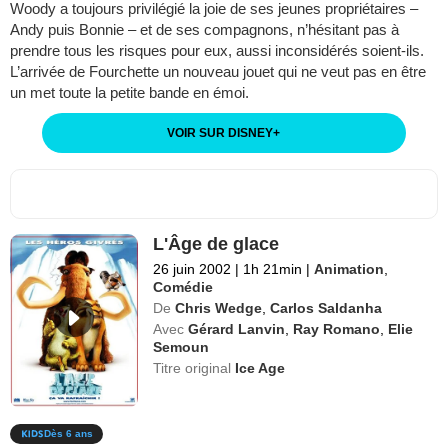
Woody a toujours privilégié la joie de ses jeunes propriétaires –
Andy puis Bonnie – et de ses compagnons, n’hésitant pas à
prendre tous les risques pour eux, aussi inconsidérés soient-ils.
L’arrivée de Fourchette un nouveau jouet qui ne veut pas en être
un met toute la petite bande en émoi.
VOIR SUR DISNEY
+
L'Âge de glace
26 juin 2002
|
1h 21min
|
Animation
,
Comédie
De
Chris Wedge
,
Carlos Saldanha
Avec
Gérard Lanvin
,
Ray Romano
,
Elie
Semoun
Titre original
Ice Age
Dès 6 ans