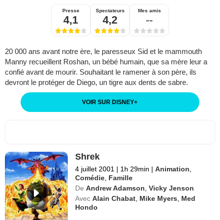
Presse
Spectateurs
Mes amis
4,1
4,2
--
20 000 ans avant notre ère, le paresseux Sid et le mammouth
Manny recueillent Roshan, un bébé humain, que sa mère leur a
confié avant de mourir. Souhaitant le ramener à son père, ils
devront le protéger de Diego, un tigre aux dents de sabre.
VOIR SUR DISNEY
+
Shrek
4 juillet 2001
|
1h 29min
|
Animation
,
Comédie
,
Famille
De
Andrew Adamson
,
Vicky Jenson
Avec
Alain Chabat
,
Mike Myers
,
Med
Hondo