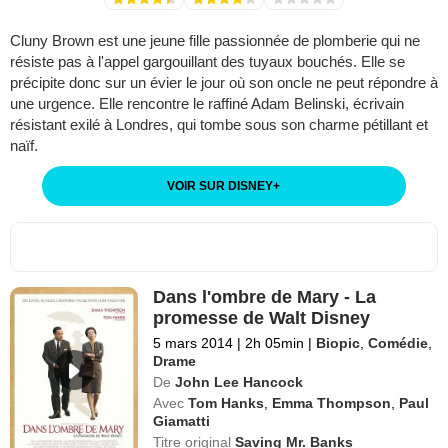
Cluny Brown est une jeune fille passionnée de plomberie qui ne
résiste pas à l'appel gargouillant des tuyaux bouchés. Elle se
précipite donc sur un évier le jour où son oncle ne peut répondre à
une urgence. Elle rencontre le raffiné Adam Belinski, écrivain
résistant exilé à Londres, qui tombe sous son charme pétillant et
naïf.
VOIR SUR DISNEY
+
Dans l'ombre de Mary - La
promesse de Walt Disney
5 mars 2014
|
2h 05min
|
Biopic
,
Comédie
,
Drame
De
John Lee Hancock
Avec
Tom Hanks
,
Emma Thompson
,
Paul
Giamatti
Titre original
Saving Mr. Banks