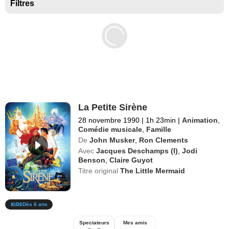
Séries exclusives Disney+
Filtres
La Petite Sirène
28 novembre 1990
|
1h 23min
|
Animation
,
Comédie musicale
,
Famille
De
John Musker
,
Ron Clements
Avec
Jacques Deschamps (I)
,
Jodi
Benson
,
Claire Guyot
Titre original
The Little Mermaid
Dès 6 ans
Spectateurs
Mes amis