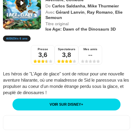
De
Carlos Saldanha
,
Mike Thurmeier
Avec
Gérard Lanvin
,
Ray Romano
,
Elie
Semoun
Titre original
Ice Age: Dawn of the Dinosaurs 3D
Dès 6 ans
Presse
Spectateurs
Mes amis
3,6
3,8
--
Les héros de "L'Age de glace" sont de retour pour une nouvelle
aventure hilarante, où une maladresse de Sid le paresseux va les
propulser au coeur d'un monde étrange perdu sous la glace, et
peuplé de dinosaures !
VOIR SUR DISNEY
+