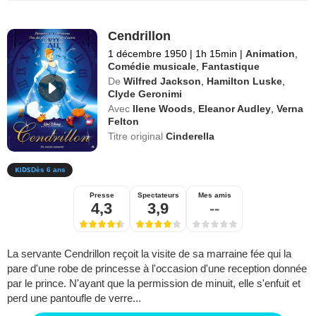
Cendrillon
1 décembre 1950
|
1h 15min
|
Animation
,
Comédie musicale
,
Fantastique
De
Wilfred Jackson
,
Hamilton Luske
,
Clyde Geronimi
Avec
Ilene Woods
,
Eleanor Audley
,
Verna
Felton
Titre original
Cinderella
Dès 6 ans
Presse
Spectateurs
Mes amis
4,3
3,9
--
La servante Cendrillon reçoit la visite de sa marraine fée qui la
pare d'une robe de princesse à l'occasion d'une reception donnée
par le prince. N'ayant que la permission de minuit, elle s'enfuit et
perd une pantoufle de verre...