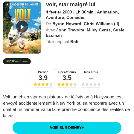
Volt, star malgré lui
4 février 2009
|
1h 36min
|
Animation
,
Aventure
,
Comédie
De
Byron Howard
,
Chris Williams (II)
Avec
John Travolta
,
Miley Cyrus
,
Susie
Essman
Titre original
Bolt
Dès 8 ans
Presse
Spectateurs
Mes amis
3,9
3,5
--
Volt, un chien star des plateaux de télévision à Hollywood, est
envoyé accidentellement à New York où sa rencontre avec un
chat et un hamster va lui faire prendre conscience des réalités de
la vie.
VOIR SUR DISNEY
+