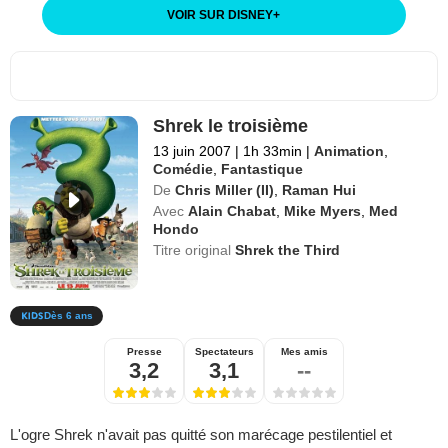
VOIR SUR DISNEY
+
Shrek le troisième
13 juin 2007
|
1h 33min
|
Animation
,
Comédie
,
Fantastique
De
Chris Miller (II)
,
Raman Hui
Avec
Alain Chabat
,
Mike Myers
,
Med
Hondo
Titre original
Shrek the Third
Dès 6 ans
Presse
Spectateurs
Mes amis
3,2
3,1
--
L'ogre Shrek n'avait pas quitté son marécage pestilentiel et