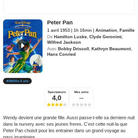
Peter Pan
1 avril 1953
|
1h 16min
|
Animation
,
Famille
De
Hamilton Luske
,
Clyde Geronimi
,
Wilfred Jackson
Avec
Bobby Driscoll
,
Kathryn Beaumont
,
Hans Conried
Dès 6 ans
Spectateurs
Mes amis
4,0
--
Wendy devient une grande fille. Aussi passe-t-elle sa derniere nuit
dans la nursery avec ses jeunes freres. C'est cette nuit-la que
Peter Pan choisit pour les entrainer dans un grand voyage au
pays imaginaire.