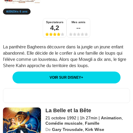
Dès 6 ans
Spectateurs
Mes amis
4,2
--
La panthère Bagheera découvre dans la jungle un jeune enfant
abandonné. Elle décide de le confier à une famille de loups qui
l'élève comme un louveteau. Alors que Mowgli a dix ans, le tigre
Shere Kahn approche du territoire des loups.
VOIR SUR DISNEY
+
La Belle et la Bête
21 octobre 1992
|
1h 27min
|
Animation
,
Comédie musicale
,
Famille
De
Gary Trousdale
,
Kirk Wise