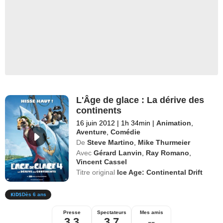
L'Âge de glace : La dérive des
continents
16 juin 2012
|
1h 34min
|
Animation
,
Aventure
,
Comédie
De
Steve Martino
,
Mike Thurmeier
Avec
Gérard Lanvin
,
Ray Romano
,
Vincent Cassel
Titre original
Ice Age: Continental Drift
Dès 6 ans
Presse
Spectateurs
Mes amis
3,3
3,7
--