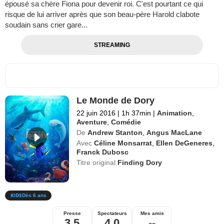
épousé sa chère Fiona pour devenir roi. C'est pourtant ce qui
risque de lui arriver après que son beau-père Harold clabote
soudain sans crier gare...
STREAMING
Le Monde de Dory
22 juin 2016
|
1h 37min
|
Animation
,
Aventure
,
Comédie
De
Andrew Stanton
,
Angus MacLane
Avec
Céline Monsarrat
,
Ellen DeGeneres
,
Franck Dubosc
Titre original
Finding Dory
Dès 6 ans
Presse
Spectateurs
Mes amis
3,5
4,0
--