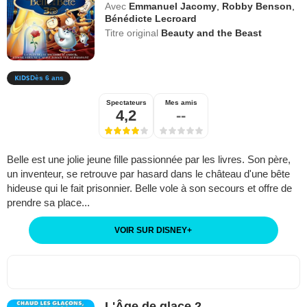
Avec
Emmanuel Jacomy
,
Robby Benson
,
Bénédicte Lecroard
Titre original
Beauty and the Beast
Dès 6 ans
Spectateurs
Mes amis
4,2
--
Belle est une jolie jeune fille passionnée par les livres. Son père,
un inventeur, se retrouve par hasard dans le château d'une bête
hideuse qui le fait prisonnier. Belle vole à son secours et offre de
prendre sa place...
VOIR SUR DISNEY
+
L'Âge de glace 2