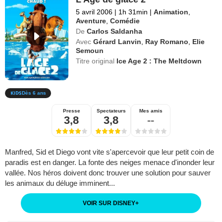
5 avril 2006
|
1h 31min
|
Animation
,
Aventure
,
Comédie
De
Carlos Saldanha
Avec
Gérard Lanvin
,
Ray Romano
,
Elie
Semoun
Titre original
Ice Age 2 : The Meltdown
Dès 6 ans
Presse
Spectateurs
Mes amis
3,8
3,8
--
Manfred, Sid et Diego vont vite s'apercevoir que leur petit coin de
paradis est en danger. La fonte des neiges menace d'inonder leur
vallée. Nos héros doivent donc trouver une solution pour sauver
les animaux du déluge imminent...
VOIR SUR DISNEY
+