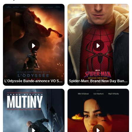
L'Odyssée Bande-annonce VO STFR
Spider-Man: Brand New Day Bande-annonce VO STFR