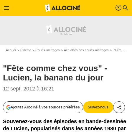
profil
menu
search
Accueil
Cinéma
Courts-métrages
Actualités des courts-métrages
"Fête comme chez vous" - Lucien, la banane du jour
"Fête comme chez vous" -
Lucien, la banane du jour
12 sept. 2012 à 16:21
Ajoutez Allociné à vos sources préférées
Suivez-nous
Partag
Souvenez-vous des épisodes en bande-dessinée
de Lucien, popularisés dans les années 1980 par