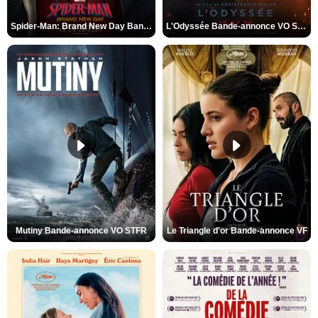
Spider-Man: Brand New Day Bande-annonce VO STFR
L'Odyssée Bande-annonce VO STFR
Mutiny Bande-annonce VO STFR
Le Triangle d'or Bande-annonce VF