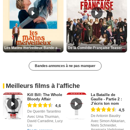
Les Matins merveilleux Bande-annonce VF
De la Comédie-Française Teaser VF
Bandes-annonces à ne pas manquer
Meilleurs films à l'affiche
Kill Bill: The Whole
La Bataille de
Bloody Affair
Gaulle - Partie 2 :
J’écris ton nom
4,6
4,5
De Quentin Tarantino
De Antonin Baudry
Avec Uma Thurman,
David Carradine, Lucy
Avec Simon Abkarian,
Liu
Niels Schneider,
Anamaria Vartolomei