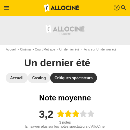
profil
menu
search
Accueil
Cinéma
Court Métrage
Un dernier été
Avis sur Un dernier été
Un dernier été
Accueil
Casting
Critiques spectateurs
Note moyenne
3,2
3 notes
En savoir plus sur les notes spectateurs d'AlloCiné