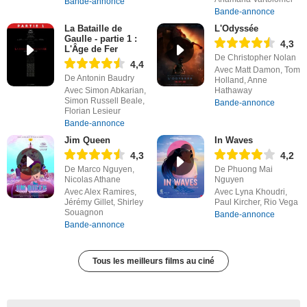
Bande-annonce
Bande-annonce
La Bataille de
L'Odyssée
Gaulle - partie 1 :
4,3
L'Âge de Fer
De Christopher Nolan
4,4
Avec Matt Damon, Tom
De Antonin Baudry
Holland, Anne
Avec Simon Abkarian,
Hathaway
Simon Russell Beale,
Bande-annonce
Florian Lesieur
Bande-annonce
Jim Queen
In Waves
4,3
4,2
De Marco Nguyen,
De Phuong Mai
Nicolas Athane
Nguyen
Avec Alex Ramires,
Avec Lyna Khoudri,
Jérémy Gillet, Shirley
Paul Kircher, Rio Vega
Souagnon
Bande-annonce
Bande-annonce
Tous les meilleurs films au ciné