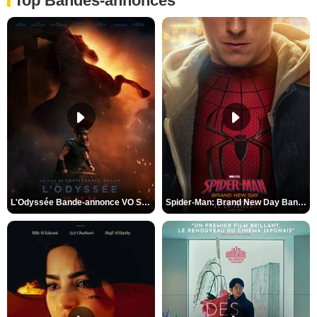
Top Bandes-annonces
L'Odyssée Bande-annonce VO STFR
Spider-Man: Brand New Day Bande-annonce VO STFR