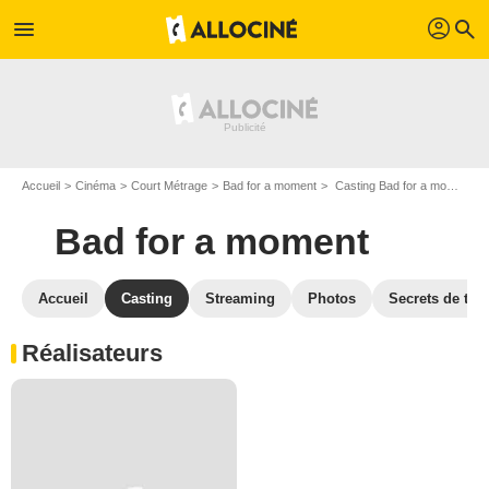
profil
menu
search
Accueil
Cinéma
Court Métrage
Bad for a moment
Casting Bad for a moment
Bad for a moment
Accueil
Casting
Streaming
Photos
Secrets de tou
Réalisateurs