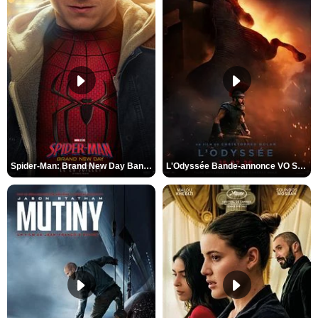
Spider-Man: Brand New Day Bande-annonce VO STFR
L'Odyssée Bande-annonce VO STFR