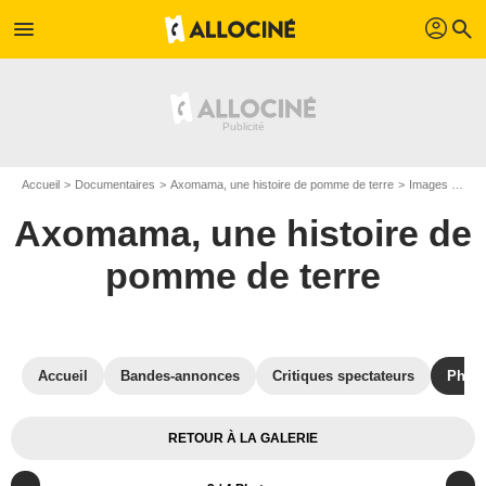
profil
menu
search
Accueil
Documentaires
Axomama, une histoire de pomme de terre
Images du documentaire Axomama, une histoire de pomme de terre
Axomama, une histoire de
pomme de terre
Accueil
Bandes-annonces
Critiques spectateurs
Phot
RETOUR À LA GALERIE