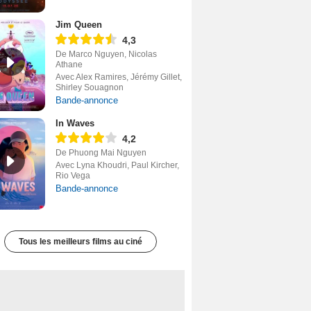
Jim Queen
4,3
De Marco Nguyen, Nicolas
Athane
Avec Alex Ramires, Jérémy Gillet,
Shirley Souagnon
Bande-annonce
In Waves
4,2
De Phuong Mai Nguyen
Avec Lyna Khoudri, Paul Kircher,
Rio Vega
Bande-annonce
Tous les meilleurs films au ciné