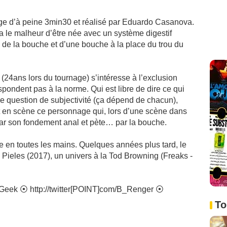
age d’à peine 3min30 et réalisé par Eduardo Casanova.
a le malheur d’être née avec un système digestif
 de la bouche et d’une bouche à la place du trou du
r (24ans lors du tournage) s’intéresse à l’exclusion
spondent pas à la norme. Qui est libre de dire ce qui
une question de subjectivité (ça dépend de chacun),
ant en scène ce personnage qui, lors d’une scène dans
par son fondement anal et pète… par la bouche.
re en toutes les mains. Quelques années plus tard, le
Pieles (2017), un univers à la Tod Browning (Freaks -
alGeek ⦿ http://twitter[POINT]com/B_Renger ⦿
To