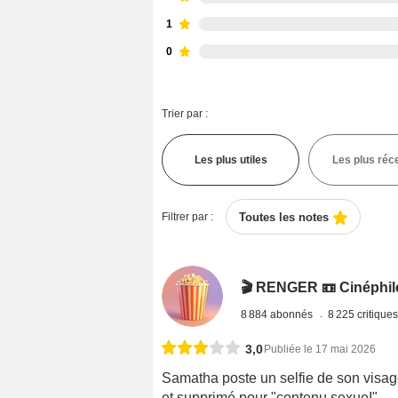
1
0
Trier par :
Les plus utiles
Les plus réc
Filtrer par :
Toutes les notes
🎬 RENGER 📼 Cinéphile 
8 884 abonnés
8 225 critique
3,0
Publiée le 17 mai 2026
Samatha poste un selfie de son visag
et supprimé pour "contenu sexueI".