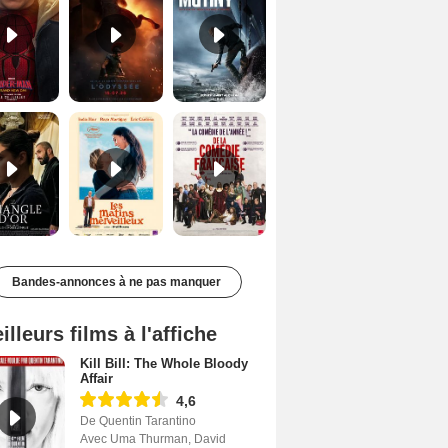
Le Triangle d'or Bande-annonce VF
Les Matins merveilleux Bande-annonce VF
De la Comédie-Française Teaser VF
Bandes-annonces à ne pas manquer
illeurs films à l'affiche
Kill Bill: The Whole Bloody
Affair
4,6
De Quentin Tarantino
Avec Uma Thurman, David