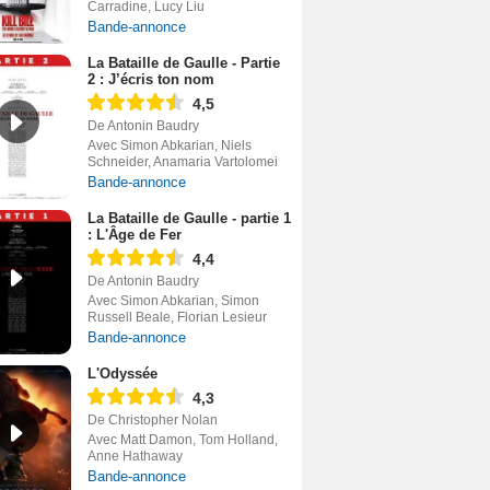
Carradine, Lucy Liu
Bande-annonce
La Bataille de Gaulle - Partie
2 : J’écris ton nom
4,5
De Antonin Baudry
Avec Simon Abkarian, Niels
Schneider, Anamaria Vartolomei
Bande-annonce
La Bataille de Gaulle - partie 1
: L'Âge de Fer
4,4
De Antonin Baudry
Avec Simon Abkarian, Simon
Russell Beale, Florian Lesieur
Bande-annonce
L'Odyssée
4,3
De Christopher Nolan
Avec Matt Damon, Tom Holland,
Anne Hathaway
Bande-annonce