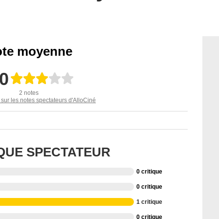
te moyenne
,0
2 notes
 sur les notes spectateurs d'AlloCiné
IQUE SPECTATEUR
0 critique
0 critique
1 critique
0 critique