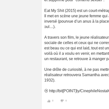
Eat My Shit (2015) est un court-métr
Il met en scène une jeune femme qui 
inversé (pourvue d’un anus à la place
ɔuI…).
A travers son film, le jeune réalisateu
sociale de celles et ceux qui ne corre
est beau ou ce qui est laid, tout est 
voilà où il a voulu en venir, en mett
un restaurant, se retrouve à manger 
Une drôle de curiosité, à ne pas mett
réalisateur retrouvera Samantha avec 
1932).
⦿ http://bit[POINT]ly/CinephileNost
0
0