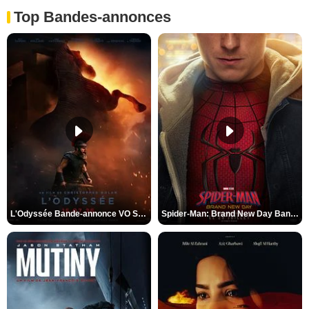
Top Bandes-annonces
L'Odyssée Bande-annonce VO STFR
Spider-Man: Brand New Day Bande-annonce VO STFR