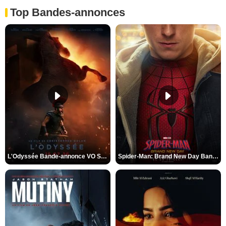
Top Bandes-annonces
L'Odyssée Bande-annonce VO STFR
Spider-Man: Brand New Day Bande-annonce VO STFR