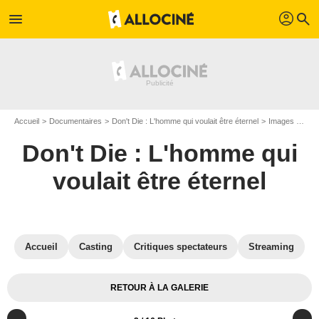
profil
menu
search
Accueil
Documentaires
Don't Die : L'homme qui voulait être éternel
Images du documentaire Don't Die : L'homme qui voulait être éternel
Don't Die : L'homme qui
voulait être éternel
Accueil
Casting
Critiques spectateurs
Streaming
RETOUR À LA GALERIE