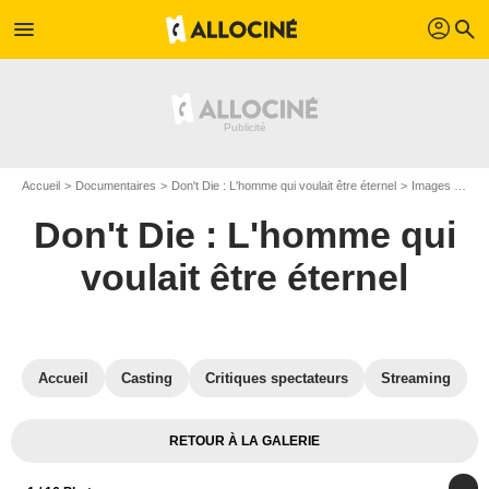
profil
menu
search
Accueil
Documentaires
Don't Die : L'homme qui voulait être éternel
Images du documentaire Don't Die : L'homme qui voulait être éternel
Don't Die : L'homme qui
voulait être éternel
Accueil
Casting
Critiques spectateurs
Streaming
RETOUR À LA GALERIE