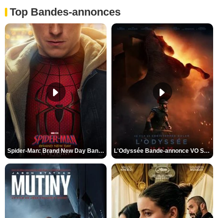
Top Bandes-annonces
Spider-Man: Brand New Day Bande-annonce VO STFR
L'Odyssée Bande-annonce VO STFR