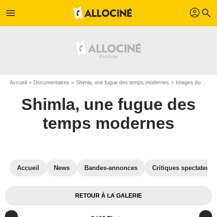
profil
menu
search
Accueil
Documentaires
Shimla, une fugue des temps modernes
Images du documentaire Shimla, une fugue des temps modernes
Shimla, une fugue des
temps modernes
Accueil
News
Bandes-annonces
Critiques spectateurs
RETOUR À LA GALERIE