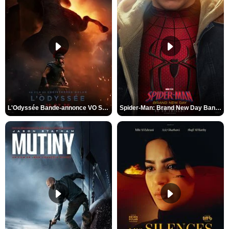
L'Odyssée Bande-annonce VO STFR
Spider-Man: Brand New Day Bande-annonce VO STFR