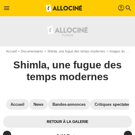
profil
menu
search
Accueil
Documentaires
Shimla, une fugue des temps modernes
Images du documentaire Shimla, une fugue des temps modernes
Shimla, une fugue des
temps modernes
Accueil
News
Bandes-annonces
Critiques spectateurs
RETOUR À LA GALERIE