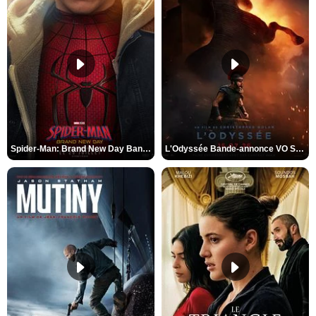
Spider-Man: Brand New Day Bande-annonce VO STFR
L'Odyssée Bande-annonce VO STFR