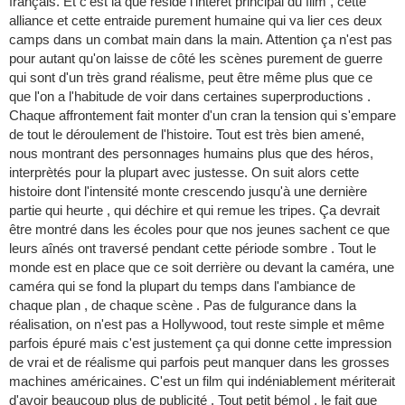
français. Et c'est là que réside l'interet principal du film , cette
alliance et cette entraide purement humaine qui va lier ces deux
camps dans un combat main dans la main. Attention ça n'est pas
pour autant qu'on laisse de côté les scènes purement de guerre
qui sont d'un très grand réalisme, peut être même plus que ce
que l'on a l'habitude de voir dans certaines superproductions .
Chaque affrontement fait monter d'un cran la tension qui s'empare
de tout le déroulement de l'histoire. Tout est très bien amené,
nous montrant des personnages humains plus que des héros,
interprètés pour la plupart avec justesse. On suit alors cette
histoire dont l'intensité monte crescendo jusqu'à une dernière
partie qui heurte , qui déchire et qui remue les tripes. Ça devrait
être montré dans les écoles pour que nos jeunes sachent ce que
leurs aînés ont traversé pendant cette période sombre . Tout le
monde est en place que ce soit derrière ou devant la caméra, une
caméra qui se fond la plupart du temps dans l'ambiance de
chaque plan , de chaque scène . Pas de fulgurance dans la
réalisation, on n'est pas a Hollywood, tout reste simple et même
parfois épuré mais c'est justement ça qui donne cette impression
de vrai et de réalisme qui parfois peut manquer dans les grosses
machines américaines. C'est un film qui indéniablement mériterait
d'avoir beaucoup plus de publicité . Tout petit bémol , le fait que