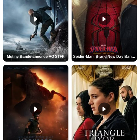
Mutiny Bande-annonce VO STFR
Spider-Man: Brand New Day Bande-annonce VO STFR