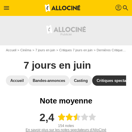
profil
menu
search
Accueil
Cinéma
7 jours en juin
Critiques 7 jours en juin
Dernières Critiques 7 jours en juin
7 jours en juin
Accueil
Bandes-annonces
Casting
Critiques spectateu
Note moyenne
2,4
154 notes
En savoir plus sur les notes spectateurs d'AlloCiné