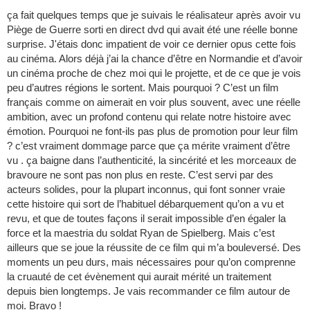
ça fait quelques temps que je suivais le réalisateur après avoir vu
Piège de Guerre sorti en direct dvd qui avait été une réelle bonne
surprise. J'étais donc impatient de voir ce dernier opus cette fois
au cinéma. Alors déjà j’ai la chance d’être en Normandie et d’avoir
un cinéma proche de chez moi qui le projette, et de ce que je vois
peu d’autres régions le sortent. Mais pourquoi ? C’est un film
français comme on aimerait en voir plus souvent, avec une réelle
ambition, avec un profond contenu qui relate notre histoire avec
émotion. Pourquoi ne font-ils pas plus de promotion pour leur film
? c’est vraiment dommage parce que ça mérite vraiment d’être
vu . ça baigne dans l’authenticité, la sincérité et les morceaux de
bravoure ne sont pas non plus en reste. C’est servi par des
acteurs solides, pour la plupart inconnus, qui font sonner vraie
cette histoire qui sort de l’habituel débarquement qu’on a vu et
revu, et que de toutes façons il serait impossible d’en égaler la
force et la maestria du soldat Ryan de Spielberg. Mais c’est
ailleurs que se joue la réussite de ce film qui m’a bouleversé. Des
moments un peu durs, mais nécessaires pour qu’on comprenne
la cruauté de cet évènement qui aurait mérité un traitement
depuis bien longtemps. Je vais recommander ce film autour de
moi. Bravo !