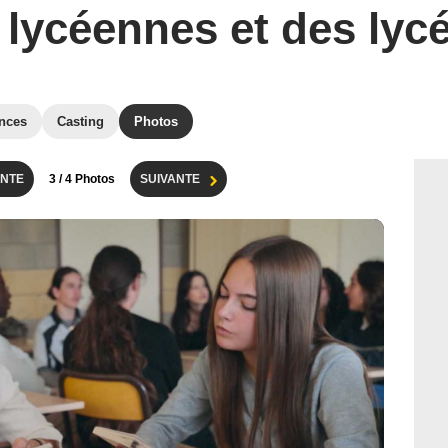
 lycéennes et des lyc
nces
Casting
Photos
NTE
3
/ 4 Photos
SUIVANTE