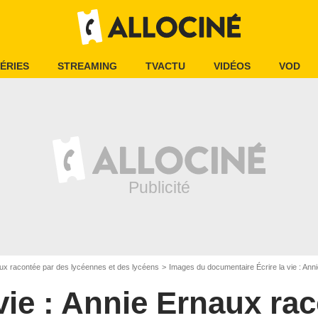
ÉRIES
STREAMING
TVACTU
VIDÉOS
VOD
naux racontée par des lycéennes et des lycéens
Images du documentaire Écrire la vie : Anni
 vie : Annie Ernaux ra