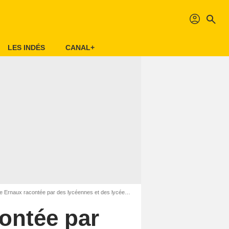
profil
search
LES INDÉS
CANAL+
e Ernaux racontée par des lycéennes et des lycéens
Photo du film Écrire la vie : Annie 
contée par