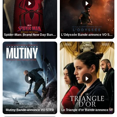
Spider-Man: Brand New Day Bande-annonce VO STFR
L'Odyssée Bande-annonce VO STFR
Mutiny Bande-annonce VO STFR
Le Triangle d'or Bande-annonce VF