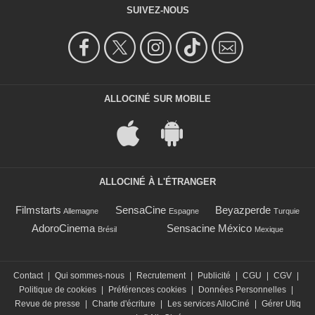
SUIVEZ-NOUS
ALLOCINÉ SUR MOBILE
ALLOCINÉ À L'ÉTRANGER
Filmstarts
SensaCine
Beyazperde
Allemagne
Espagne
Turquie
AdoroCinema
Sensacine México
Brésil
Mexique
Contact
|
Qui sommes-nous
|
Recrutement
|
Publicité
|
CGU
|
CGV
|
Politique de cookies
|
Préférences cookies
|
Données Personnelles
|
Revue de presse
|
Charte d'écriture
|
Les services AlloCiné
|
Gérer Utiq