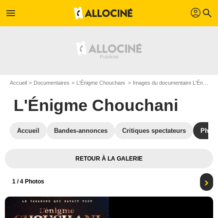
profil
menu
search
Accueil
Documentaires
L'Énigme Chouchani
Images du documentaire L'Énigme Chouchani
L'Énigme Chouchani
Accueil
Bandes-annonces
Critiques spectateurs
Phot
RETOUR À LA GALERIE
1
/ 4 Photos