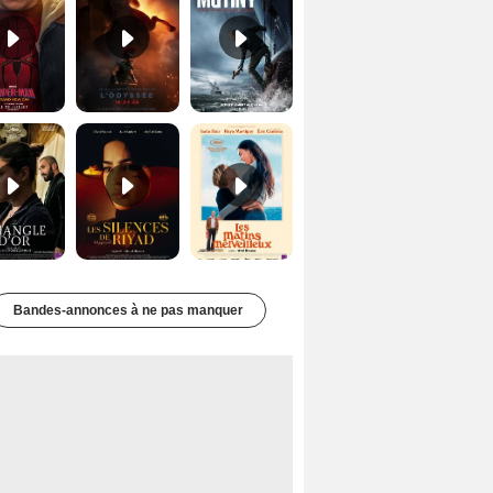
Le Triangle d'or Bande-annonce VF
Les Silences de Riyad Bande-annonce VO STFR
Les Matins merveilleux Bande-annonce VF
Bandes-annonces à ne pas manquer