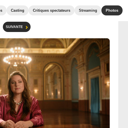
es
Casting
Critiques spectateurs
Streaming
Photos
SUIVANTE