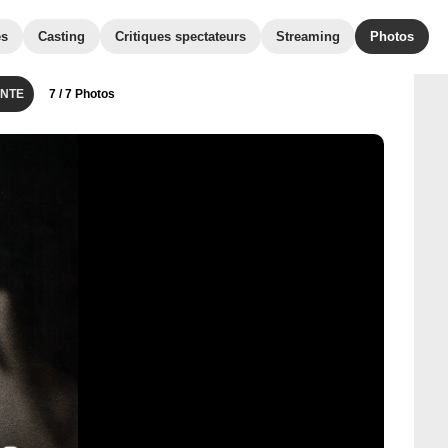
es
Casting
Critiques spectateurs
Streaming
Photos
NTE
7
/ 7 Photos