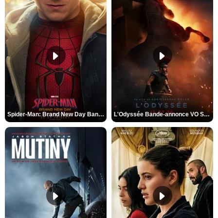
Spider-Man: Brand New Day Bande-annonce VO STFR
L'Odyssée Bande-annonce VO STFR