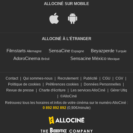
ALLOCINÉ SUR MOBILE
ALLOCINÉ À L'ÉTRANGER
Filmstarts
SensaCine
Beyazperde
Allemagne
Espagne
Turquie
AdoroCinema
Sensacine México
Brésil
Mexique
Contact
|
Qui sommes-nous
|
Recrutement
|
Publicité
|
CGU
|
CGV
|
Politique de cookies
|
Préférences cookies
|
Données Personnelles
|
Revue de presse
|
Charte d'écriture
|
Les services AlloCiné
|
Gérer Utiq
|
©AlloCiné
Retrouvez tous les horaires et infos de votre cinéma sur le numéro AlloCiné :
0 892 892 892
(0,90€/minute)