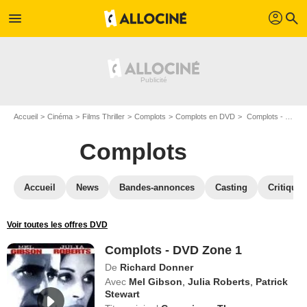
profil
menu
search
Accueil
Cinéma
Films Thriller
Complots
Complots en DVD
Complots - DVD Zone 1
Complots
Accueil
News
Bandes-annonces
Casting
Critiques
Voir toutes les offres DVD
Complots - DVD Zone 1
De
Richard Donner
Avec
Mel Gibson
,
Julia Roberts
,
Patrick
Stewart