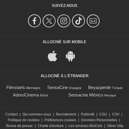
SUIVEZ-NOUS
ALLOCINÉ SUR MOBILE
ALLOCINÉ À L'ÉTRANGER
Filmstarts
SensaCine
Beyazperde
Allemagne
Espagne
Turquie
AdoroCinema
Sensacine México
Brésil
Mexique
Contact
|
Qui sommes-nous
|
Recrutement
|
Publicité
|
CGU
|
CGV
|
Politique de cookies
|
Préférences cookies
|
Données Personnelles
|
Revue de presse
|
Charte d'écriture
|
Les services AlloCiné
|
Gérer Utiq