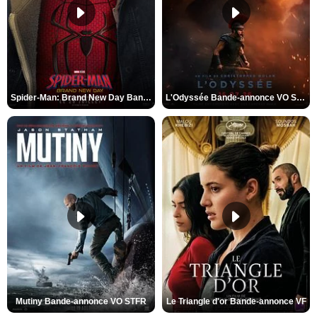
Spider-Man: Brand New Day Bande-annonce VO STFR
L'Odyssée Bande-annonce VO STFR
Mutiny Bande-annonce VO STFR
Le Triangle d'or Bande-annonce VF