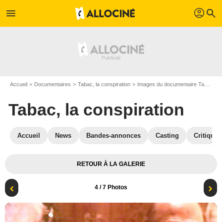
profil
menu
search
Accueil
Documentaires
Tabac, la conspiration
Images du documentaire Tabac, la conspiration
Tabac, la conspiration
Accueil
News
Bandes-annonces
Casting
Critiques
RETOUR À LA GALERIE
4
/ 7 Photos