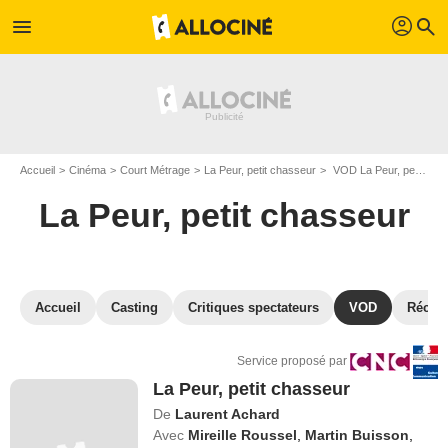
profil
menu
search
Accueil
Cinéma
Court Métrage
La Peur, petit chasseur
VOD La Peur, petit chasseur
La Peur, petit chasseur
Accueil
Casting
Critiques spectateurs
VOD
Récom
Service proposé par
La Peur, petit chasseur
De
Laurent Achard
Avec
Mireille Roussel
,
Martin Buisson
,