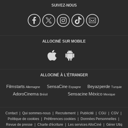
SUIVEZ-NOUS
ALLOCINÉ SUR MOBILE
ALLOCINÉ À L'ÉTRANGER
Filmstarts
SensaCine
Beyazperde
Allemagne
Espagne
Turquie
AdoroCinema
Sensacine México
Brésil
Mexique
Contact
|
Qui sommes-nous
|
Recrutement
|
Publicité
|
CGU
|
CGV
|
Politique de cookies
|
Préférences cookies
|
Données Personnelles
|
Revue de presse
|
Charte d'écriture
|
Les services AlloCiné
|
Gérer Utiq