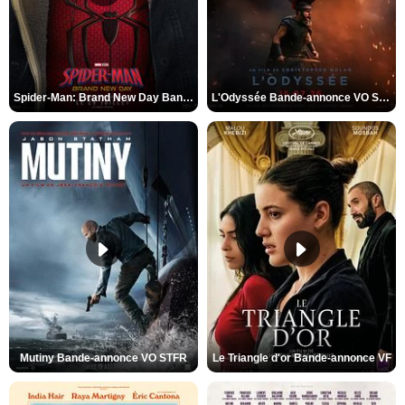
Spider-Man: Brand New Day Bande-annonce VO STFR
L'Odyssée Bande-annonce VO STFR
Mutiny Bande-annonce VO STFR
Le Triangle d'or Bande-annonce VF