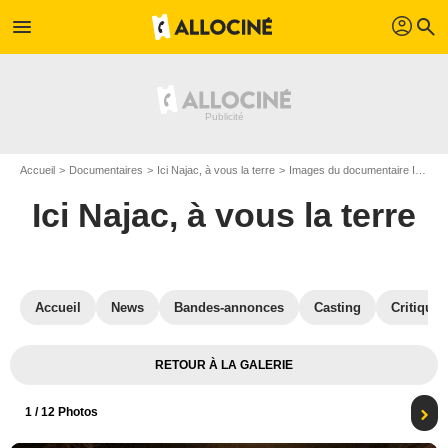
profil
menu
search
Accueil
Documentaires
Ici Najac, à vous la terre
Images du documentaire Ici Najac, à vous la terre
Ici Najac, à vous la terre
Accueil
News
Bandes-annonces
Casting
Critiques
RETOUR À LA GALERIE
1
/ 12 Photos