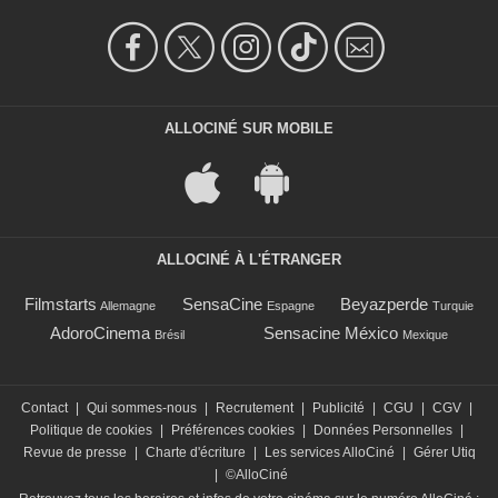
ALLOCINÉ SUR MOBILE
ALLOCINÉ À L'ÉTRANGER
Filmstarts
SensaCine
Beyazperde
Allemagne
Espagne
Turquie
AdoroCinema
Sensacine México
Brésil
Mexique
Contact
|
Qui sommes-nous
|
Recrutement
|
Publicité
|
CGU
|
CGV
|
Politique de cookies
|
Préférences cookies
|
Données Personnelles
|
Revue de presse
|
Charte d'écriture
|
Les services AlloCiné
|
Gérer Utiq
|
©AlloCiné