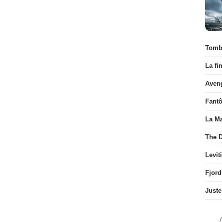
Tombé
La fi
Aven
Fant
La Ma
The D
Levit
Fjord
Juste