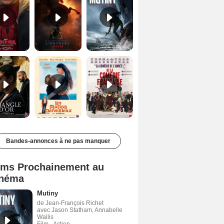
Le Triangle d'or Bande-annonce VF
Les Matins merveilleux Bande-annonce VF
De la Comédie-Française Teaser VF
Bandes-annonces à ne pas manquer
lms Prochainement au
néma
Mutiny
de Jean-François Richet
avec Jason Statham, Annabelle
Wallis