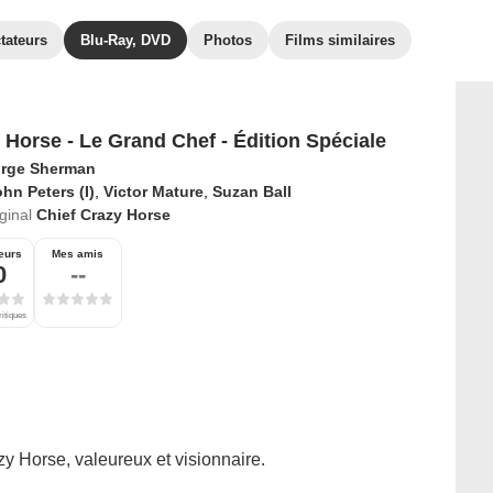
tateurs
Blu-Ray, DVD
Photos
Films similaires
 Horse - Le Grand Chef - Édition Spéciale
rge Sherman
hn Peters (I)
,
Victor Mature
,
Suzan Ball
iginal
Chief Crazy Horse
eurs
Mes amis
0
--
ritiques
zy Horse, valeureux et visionnaire.