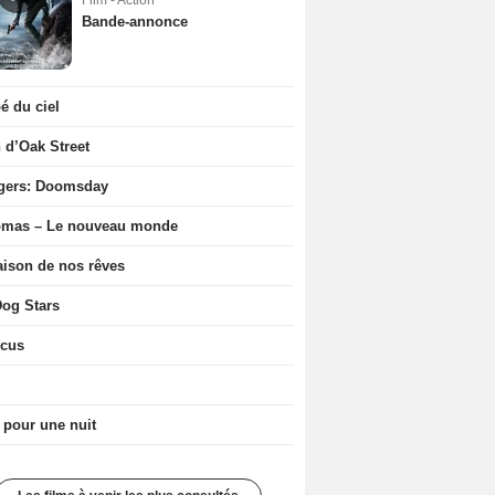
Film - Action
Bande-annonce
 du ciel
n d’Oak Street
gers: Doomsday
ômas – Le nouveau monde
ison de nos rêves
og Stars
icus
 pour une nuit