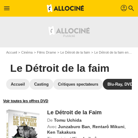
profil
menu
search
Accueil
Cinéma
Films Drame
Le Détroit de la faim
Le Détroit de la faim en Blu Ray
Le Détroit de la faim
Accueil
Casting
Critiques spectateurs
Blu-Ray, DVD
Voir toutes les offres DVD
Le Détroit de la Faim
De
Tomu Uchida
Avec
Junzaburo Ban
,
Rentarô Mikuni
,
Ken Takakura