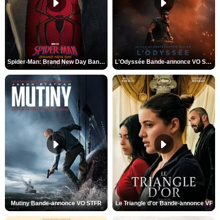
Spider-Man: Brand New Day Bande-annonce VO STFR
L'Odyssée Bande-annonce VO STFR
Mutiny Bande-annonce VO STFR
Le Triangle d'or Bande-annonce VF