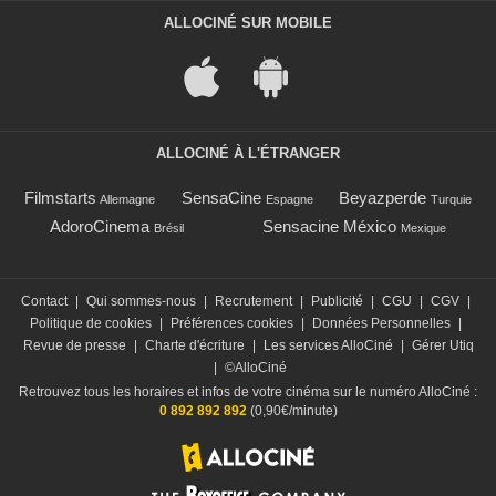
ALLOCINÉ SUR MOBILE
ALLOCINÉ À L'ÉTRANGER
Filmstarts
SensaCine
Beyazperde
Allemagne
Espagne
Turquie
AdoroCinema
Sensacine México
Brésil
Mexique
Contact
|
Qui sommes-nous
|
Recrutement
|
Publicité
|
CGU
|
CGV
|
Politique de cookies
|
Préférences cookies
|
Données Personnelles
|
Revue de presse
|
Charte d'écriture
|
Les services AlloCiné
|
Gérer Utiq
|
©AlloCiné
Retrouvez tous les horaires et infos de votre cinéma sur le numéro AlloCiné :
0 892 892 892
(0,90€/minute)