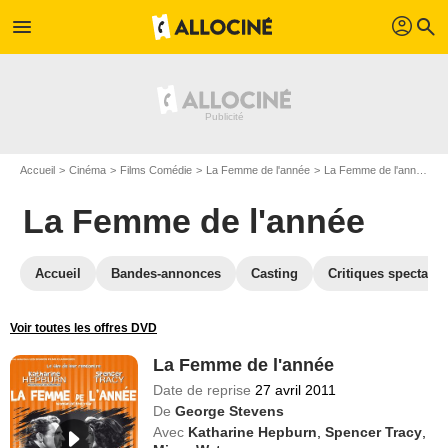
profil
menu
search
Accueil
Cinéma
Films Comédie
La Femme de l'année
La Femme de l'année en DVD
La Femme de l'année
Accueil
Bandes-annonces
Casting
Critiques spectateu
Voir toutes les offres DVD
La Femme de l'année
Date de reprise
27 avril 2011
De
George Stevens
Avec
Katharine Hepburn
,
Spencer Tracy
,