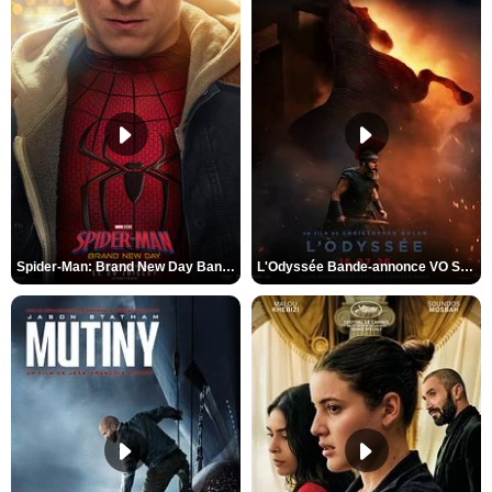
Spider-Man: Brand New Day Bande-annonce VO STFR
L'Odyssée Bande-annonce VO STFR