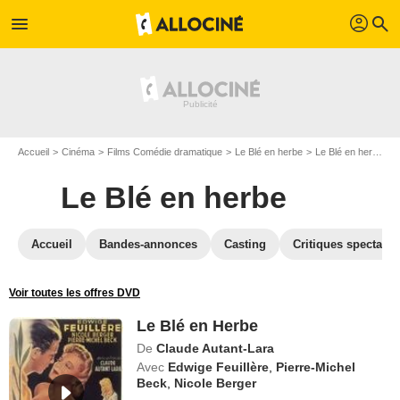
profil
menu
search
Accueil
Cinéma
Films Comédie dramatique
Le Blé en herbe
Le Blé en herbe en Blu Ray
Le Blé en herbe
Accueil
Bandes-annonces
Casting
Critiques spectateu
Voir toutes les offres DVD
Le Blé en Herbe
De
Claude Autant-Lara
Avec
Edwige Feuillère
,
Pierre-Michel
Beck
,
Nicole Berger