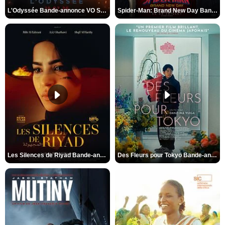
L'Odyssée Bande-annonce VO STFR
Spider-Man: Brand New Day Bande-annonce VO STFR
Les Silences de Riyad Bande-annonce VO STFR
Des Fleurs pour Tokyo Bande-annonce VO STFR