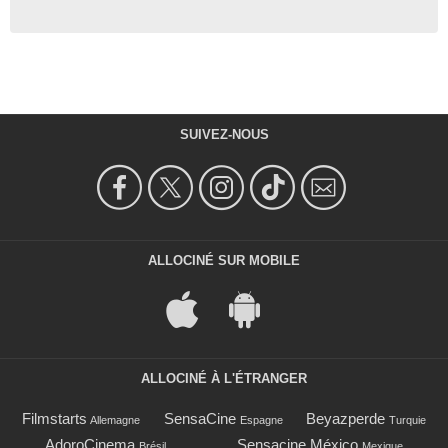
SUIVEZ-NOUS
ALLOCINÉ SUR MOBILE
ALLOCINÉ À L'ÉTRANGER
Filmstarts
SensaCine
Beyazperde
Allemagne
Espagne
Turquie
AdoroCinema
Sensacine México
Brésil
Mexique