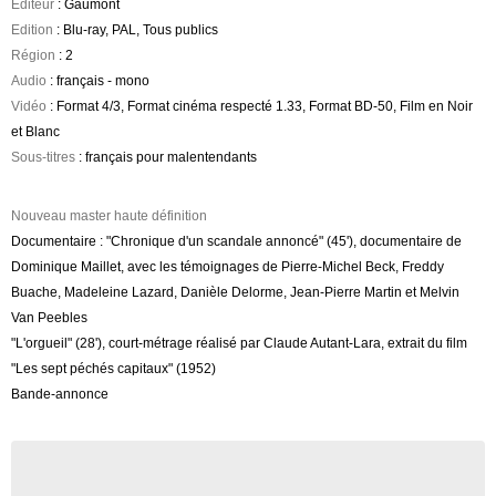
Editeur
: Gaumont
Edition
: Blu-ray, PAL, Tous publics
Région
: 2
Audio
: français - mono
Vidéo
: Format 4/3, Format cinéma respecté 1.33, Format BD-50, Film en Noir
et Blanc
Sous-titres
: français pour malentendants
Nouveau master haute définition
Documentaire : "Chronique d'un scandale annoncé" (45'), documentaire de
Dominique Maillet, avec les témoignages de Pierre-Michel Beck, Freddy
Buache, Madeleine Lazard, Danièle Delorme, Jean-Pierre Martin et Melvin
Van Peebles
"L'orgueil" (28'), court-métrage réalisé par Claude Autant-Lara, extrait du film
"Les sept péchés capitaux" (1952)
Bande-annonce