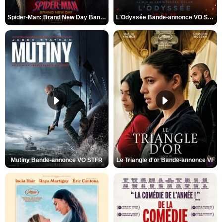
Spider-Man: Brand New Day Bande-annonce VO STFR
L'Odyssée Bande-annonce VO STFR
Mutiny Bande-annonce VO STFR
Le Triangle d'or Bande-annonce VF