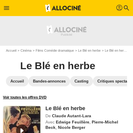
profil
menu
search
Accueil
Cinéma
Films Comédie dramatique
Le Blé en herbe
Le Blé en herbe en Blu Ray
Le Blé en herbe
Accueil
Bandes-annonces
Casting
Critiques spectateu
Voir toutes les offres DVD
Le Blé en herbe
De
Claude Autant-Lara
Avec
Edwige Feuillère
,
Pierre-Michel
Beck
,
Nicole Berger