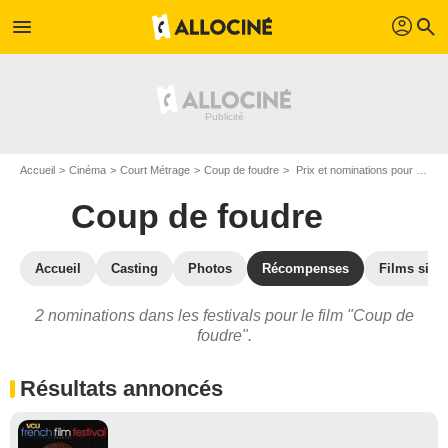
profil
menu
search
Accueil
Cinéma
Court Métrage
Coup de foudre
Prix et nominations pour Coup de foudre
Coup de foudre
Accueil
Casting
Photos
Récompenses
Films simil
2 nominations dans les festivals pour le film "Coup de
foudre".
Résultats annoncés