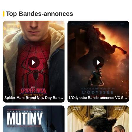
Top Bandes-annonces
Spider-Man: Brand New Day Bande-annonce VO STFR
L'Odyssée Bande-annonce VO STFR