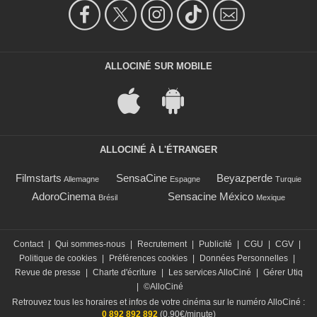
ALLOCINÉ SUR MOBILE
ALLOCINÉ À L'ÉTRANGER
Filmstarts
SensaCine
Beyazperde
Allemagne
Espagne
Turquie
AdoroCinema
Sensacine México
Brésil
Mexique
Contact
|
Qui sommes-nous
|
Recrutement
|
Publicité
|
CGU
|
CGV
|
Politique de cookies
|
Préférences cookies
|
Données Personnelles
|
Revue de presse
|
Charte d'écriture
|
Les services AlloCiné
|
Gérer Utiq
|
©AlloCiné
Retrouvez tous les horaires et infos de votre cinéma sur le numéro AlloCiné :
0 892 892 892
(0,90€/minute)