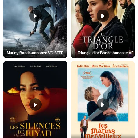
Mutiny Bande-annonce VO STFR
Le Triangle d'or Bande-annonce VF