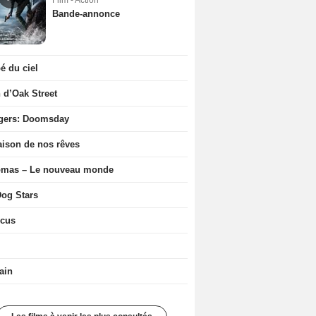
Film - Action
Bande-annonce
 du ciel
n d’Oak Street
gers: Doomsday
ison de nos rêves
ômas – Le nouveau monde
og Stars
icus
ain