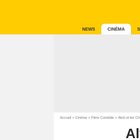
NEWS
CINÉMA
S
Accueil
Cinéma
Films Comédie
Alvin et les C
Al