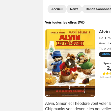
Accueil
News
Bandes-annonc
Voir toutes les offres DVD
Alvin
De
Tim 
Avec
J
Titre or
Dè
Spect
2
3413 notes, 3
Alvin, Simon et Théodore vont voler la
Chipmunks vont devenir les nouvelles 