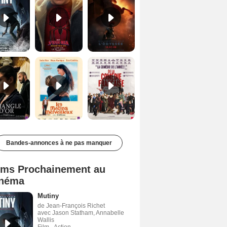
Le Triangle d'or Bande-annonce VF
Les Matins merveilleux Bande-annonce VF
De la Comédie-Française Teaser VF
Bandes-annonces à ne pas manquer
lms Prochainement au
néma
Mutiny
de Jean-François Richet
avec Jason Statham, Annabelle
Wallis