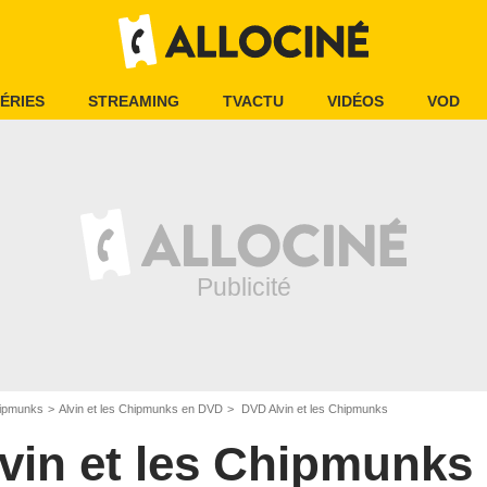
ÉRIES
STREAMING
TVACTU
VIDÉOS
VOD
hipmunks
Alvin et les Chipmunks en DVD
DVD Alvin et les Chipmunks
vin et les Chipmunks