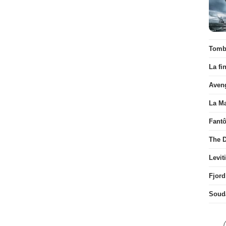
Tombé
La fi
Aven
La Ma
Fant
The D
Levit
Fjord
Soud