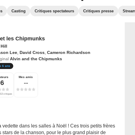
es
Casting
Critiques spectateurs
Critiques presse
Strea
 et les Chipmunks
Hill
ason Lee
,
David Cross
,
Cameron Richardson
iginal
Alvin and the Chipmunks
s 6 ans
ateurs
Mes amis
,6
--
13 critiques
 vedette dans les salles à Noël ! Ces trois petits frères
stars de la chanson, pour le plus grand plaisir de