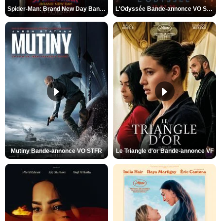
Spider-Man: Brand New Day Bande-annonce VO STFR
L'Odyssée Bande-annonce VO STFR
Mutiny Bande-annonce VO STFR
Le Triangle d'or Bande-annonce VF