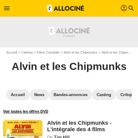
profil
menu
search
Accueil
Cinéma
Films Comédie
Alvin et les Chipmunks
Alvin et les Chipmunks en Blu Ray
Alvin et les Chipmunks
Accueil
News
Bandes-annonces
Casting
Critiques
Voir toutes les offres DVD
Alvin et les Chipmunks -
L'intégrale des 4 films
De
Tim Hill