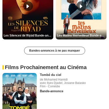
Les Silences de Riyad Bande-annonce VO STFR
Les Matins merveilleux Bande-annonce VF
Bandes-annonces à ne pas manquer
Films Prochainement au Cinéma
Tombé du ciel
de Mohamed Hamidi
avec Ilyes Djadel, Josiane Balasko
Film - Comédie
Bande-annonce