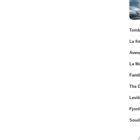
Tombé
La fi
Aven
La Ma
Fant
The D
Levit
Fjord
Soud