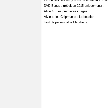
- et un DVD bonus (exclusif à la réédition 2015
DVD Bonus : (réédition 2015 uniquement) :
Alvin 4 : Les premieres images
Alvin et les Chipmunks : Le bêtisier
Test de personnalité Chip-tastic