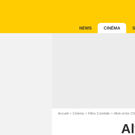
NEWS
CINÉMA
S
Accueil
Cinéma
Films Comédie
Alvin et les C
Al