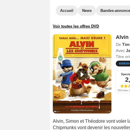
Accueil
News
Bandes-annonc
Voir toutes les offres DVD
Alvin
De
Tim 
Avec
J
Titre or
Dè
Spect
2
3413 notes, 3
Alvin, Simon et Théodore vont voler la
Chipmunks vont devenir les nouvelles 