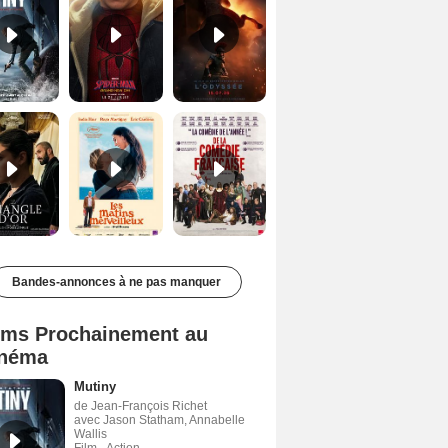
Le Triangle d'or Bande-annonce VF
Les Matins merveilleux Bande-annonce VF
De la Comédie-Française Teaser VF
Bandes-annonces à ne pas manquer
lms Prochainement au
néma
Mutiny
de Jean-François Richet
avec Jason Statham, Annabelle
Wallis