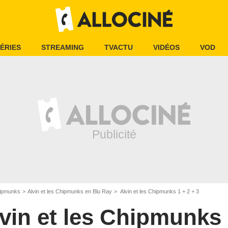
ÉRIES
STREAMING
TVACTU
VIDÉOS
VOD
hipmunks
Alvin et les Chipmunks en Blu Ray
Alvin et les Chipmunks 1 + 2 + 3
vin et les Chipmunks