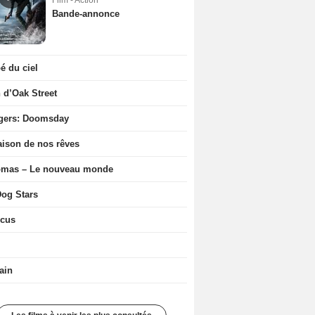
Film - Action
Bande-annonce
 du ciel
n d’Oak Street
gers: Doomsday
ison de nos rêves
ômas – Le nouveau monde
og Stars
icus
ain