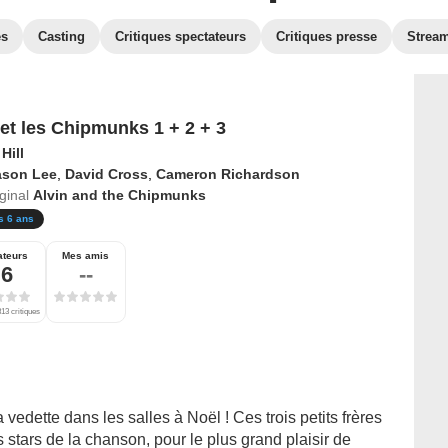
es
Casting
Critiques spectateurs
Critiques presse
Strea
 et les Chipmunks 1 + 2 + 3
Hill
ason Lee
,
David Cross
,
Cameron Richardson
iginal
Alvin and the Chipmunks
s 6 ans
ateurs
Mes amis
,6
--
13 critiques
 vedette dans les salles à Noël ! Ces trois petits frères
stars de la chanson, pour le plus grand plaisir de