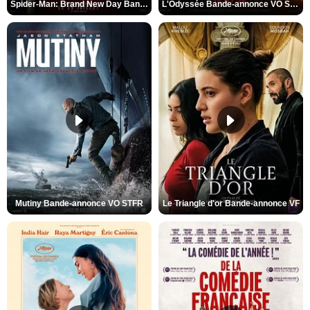
Spider-Man: Brand New Day Bande-annonce VO STFR
L'Odyssée Bande-annonce VO STFR
Mutiny Bande-annonce VO STFR
Le Triangle d'or Bande-annonce VF