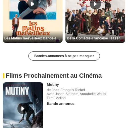
Les Matins merveilleux Bande-annonce VF
De la Comédie-Française Teaser VF
Bandes-annonces à ne pas manquer
Films Prochainement au Cinéma
Mutiny
de Jean-François Richet
avec Jason Statham, Annabelle Wallis
Film - Action
Bande-annonce