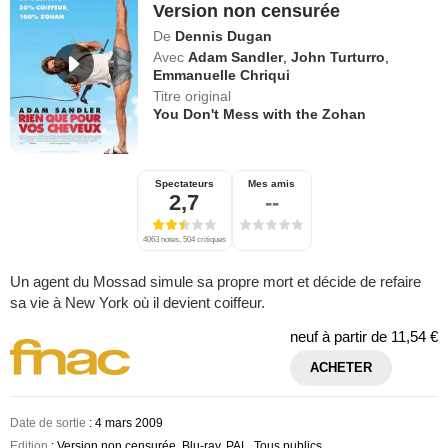
Version non censurée
De
Dennis Dugan
Avec
Adam Sandler
,
John Turturro
,
Emmanuelle Chriqui
Titre original
You Don't Mess with the Zohan
Spectateurs
Mes amis
2,7
--
4063 notes, 504 critiques
Un agent du Mossad simule sa propre mort et décide de refaire
sa vie à New York où il devient coiffeur.
neuf à partir de
11,54 €
ACHETER
Date de sortie
: 4 mars 2009
Edition
: Version non censurée, Blu-ray, PAL, Tous publics