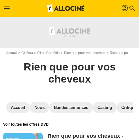
profil
menu
search
Accueil
Cinéma
Films Comédie
Rien que pour vos cheveux
Rien que pour vos cheveux en Blu Ray
Rien que pour vos
cheveux
Accueil
News
Bandes-annonces
Casting
Critiques
Voir toutes les offres DVD
Rien que pour vos cheveux -