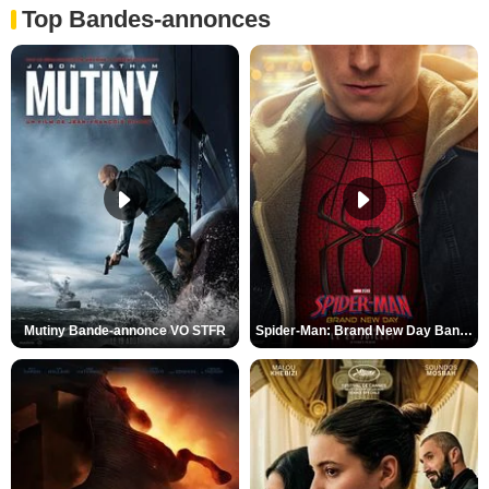
Top Bandes-annonces
Mutiny Bande-annonce VO STFR
Spider-Man: Brand New Day Bande-annonce VO STFR