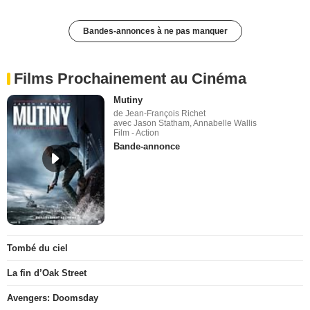
Bandes-annonces à ne pas manquer
Films Prochainement au Cinéma
Mutiny
de Jean-François Richet
avec Jason Statham, Annabelle Wallis
Film - Action
Bande-annonce
Tombé du ciel
La fin d’Oak Street
Avengers: Doomsday