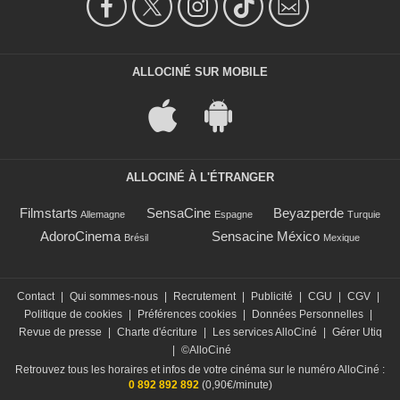
ALLOCINÉ SUR MOBILE
ALLOCINÉ À L'ÉTRANGER
Filmstarts
SensaCine
Beyazperde
Allemagne
Espagne
Turquie
AdoroCinema
Sensacine México
Brésil
Mexique
Contact
|
Qui sommes-nous
|
Recrutement
|
Publicité
|
CGU
|
CGV
|
Politique de cookies
|
Préférences cookies
|
Données Personnelles
|
Revue de presse
|
Charte d'écriture
|
Les services AlloCiné
|
Gérer Utiq
|
©AlloCiné
Retrouvez tous les horaires et infos de votre cinéma sur le numéro AlloCiné :
0 892 892 892
(0,90€/minute)