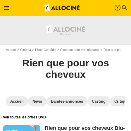
profil
menu
search
Accueil
Cinéma
Films Comédie
Rien que pour vos cheveux
Rien que pour vos cheveux en Blu Ray
Rien que pour vos
cheveux
Accueil
News
Bandes-annonces
Casting
Critiques
Voir toutes les offres DVD
Rien que pour vos cheveux Blu-