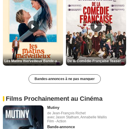
Les Matins merveilleux Bande-annonce VF
De la Comédie-Française Teaser VF
Bandes-annonces à ne pas manquer
Films Prochainement au Cinéma
Mutiny
de Jean-François Richet
avec Jason Statham, Annabelle Wallis
Film - Action
Bande-annonce