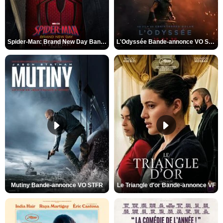
Spider-Man: Brand New Day Bande-annonce VO STFR
L'Odyssée Bande-annonce VO STFR
Mutiny Bande-annonce VO STFR
Le Triangle d'or Bande-annonce VF