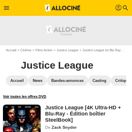
profil
menu
search
Accueil
Cinéma
Films Action
Justice League
Justice League en Blu Ray
Just
Justice League
Accueil
News
Bandes-annonces
Casting
Critiques
Voir toutes les offres DVD
Justice League [4K Ultra-HD +
Blu-Ray - Édition boîtier
SteelBook]
De
Zack Snyder