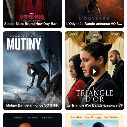
Spider-Man: Brand New Day Bande-annonce VO STFR
L'Odyssée Bande-annonce VO STFR
Mutiny Bande-annonce VO STFR
Le Triangle d'or Bande-annonce VF