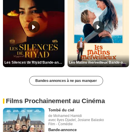
Les Silences de Riyad Bande-annonce VO STFR
Les Matins merveilleux Bande-annonce VF
Bandes-annonces à ne pas manquer
Films Prochainement au Cinéma
Tombé du ciel
de Mohamed Hamidi
avec Ilyes Djadel, Josiane Balasko
Film - Comédie
Bande-annonce