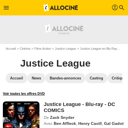
profil
menu
search
Accueil
Cinéma
Films Action
Justice League
Justice League en Blu Ray
Just
Justice League
Accueil
News
Bandes-annonces
Casting
Critiques
Voir toutes les offres DVD
Justice League - Blu-ray - DC
COMICS
De
Zack Snyder
Avec
Ben Affleck
,
Henry Cavill
,
Gal Gadot