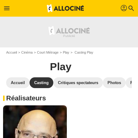
profil
menu
search
Accueil
Cinéma
Court Métrage
Play
Casting Play
Play
Accueil
Casting
Critiques spectateurs
Photos
Film
Réalisateurs