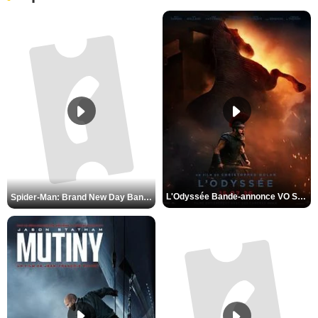
L'Odyssée Bande-annonce VO STFR
Spider-Man: Brand New Day Bande-annonce VO STFR