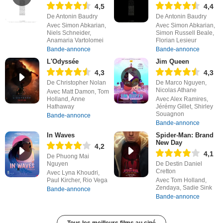
4,5
4,4
De Antonin Baudry
De Antonin Baudry
Avec Simon Abkarian,
Avec Simon Abkarian,
Niels Schneider,
Simon Russell Beale,
Anamaria Vartolomei
Florian Lesieur
Bande-annonce
Bande-annonce
L'Odyssée
Jim Queen
4,3
4,3
De Christopher Nolan
De Marco Nguyen,
Nicolas Athane
Avec Matt Damon, Tom
Holland, Anne
Avec Alex Ramires,
Hathaway
Jérémy Gillet, Shirley
Souagnon
Bande-annonce
Bande-annonce
In Waves
Spider-Man: Brand
New Day
4,2
4,1
De Phuong Mai
Nguyen
De Destin Daniel
Cretton
Avec Lyna Khoudri,
Paul Kircher, Rio Vega
Avec Tom Holland,
Zendaya, Sadie Sink
Bande-annonce
Bande-annonce