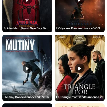
Spider-Man: Brand New Day Bande-annonce VO STFR
L'Odyssée Bande-annonce VO STFR
Mutiny Bande-annonce VO STFR
Le Triangle d'or Bande-annonce VF