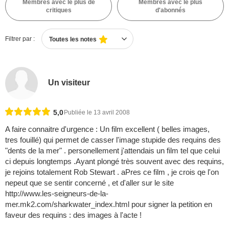
Membres avec le plus de
Membres avec le plus
critiques
d'abonnés
Filtrer par :
Toutes les notes
Un visiteur
5,0
Publiée le 13 avril 2008
A faire connaitre d'urgence : Un film excellent ( belles images,
tres fouillé) qui permet de casser l'image stupide des requins des
"dents de la mer" . personellement j'attendais un film tel que celui
ci depuis longtemps .Ayant plongé très souvent avec des requins,
je rejoins totalement Rob Stewart . aPres ce film , je crois qe l'on
nepeut que se sentir concerné , et d'aller sur le site
http://www.les-seigneurs-de-la-
mer.mk2.com/sharkwater_index.html pour signer la petition en
faveur des requins : des images à l'acte !