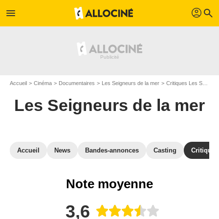
profil
menu
search
Accueil
Cinéma
Documentaires
Les Seigneurs de la mer
Critiques Les Seigneurs de la mer
Les Seigneurs de la mer
Accueil
News
Bandes-annonces
Casting
Critiques
Note moyenne
3,6