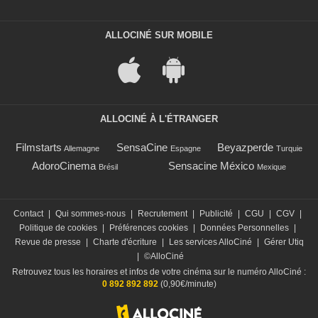
ALLOCINÉ SUR MOBILE
ALLOCINÉ À L'ÉTRANGER
Filmstarts
SensaCine
Beyazperde
Allemagne
Espagne
Turquie
AdoroCinema
Sensacine México
Brésil
Mexique
Contact
|
Qui sommes-nous
|
Recrutement
|
Publicité
|
CGU
|
CGV
|
Politique de cookies
|
Préférences cookies
|
Données Personnelles
|
Revue de presse
|
Charte d'écriture
|
Les services AlloCiné
|
Gérer Utiq
|
©AlloCiné
Retrouvez tous les horaires et infos de votre cinéma sur le numéro AlloCiné :
0 892 892 892
(0,90€/minute)