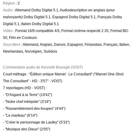
Région
: 2
Audio
: Allemand Dolby Digital 5.1, Audiodescription en anglais (pour
malvoyants) Dolby Digital 5.1, Espagnol Dolby Digital 5.1, Français Dolby
Digital 5.1, Italien Dolby Digital 5.1
Vidéo
: Format 16/9 compatible 4/3, Format cinéma respecté 2.35, Format BD-
50, Film en Couleurs
Sous-titres
: Allemand, Anglais, Danois, Espagnol, Finlandais, Français, Italien,
Néerlandais, Norvégien, Suédois
Commentaire audio de Kenneth Branagh (VOST)
Court métrage : "Édition unique Marvel : Le Consultant" ("Marvel One-Shot:
The Consultant" - HD - 3'57" - VOST)
7 reportages (HD - VOST) :
- "D'Asgard à la Terre" (19'42")
- "Notre chef intrépide" (3'18")
- "Rassemblement des troupes" (4'44")
- "Le marteau" (6'14")
- "Créer le personnage de Laufey" (5'33")
- "Musique des Dieux" (2'05")