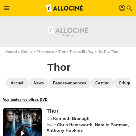
profil
menu
search
Accueil
Cinéma
Films Action
Thor
Thor en Blu Ray
Blu Ray Thor
Thor
Accueil
News
Bandes-annonces
Casting
Critiques
Voir toutes les offres DVD
Thor
De
Kenneth Branagh
Avec
Chris Hemsworth
,
Natalie Portman
,
Anthony Hopkins