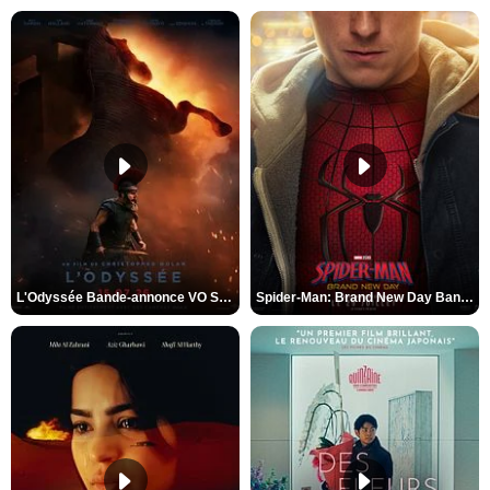
L'Odyssée Bande-annonce VO STFR
Spider-Man: Brand New Day Bande-annonce VO STFR