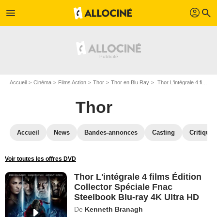
profil
menu
search
Accueil
Cinéma
Films Action
Thor
Thor en Blu Ray
Thor L'intégrale 4 films Édition Collector Spéciale Fnac Steelbook Blu-ray 4K Ultra HD
Thor
Accueil
News
Bandes-annonces
Casting
Critiques
Voir toutes les offres DVD
Thor L'intégrale 4 films Édition
Collector Spéciale Fnac
Steelbook Blu-ray 4K Ultra HD
De
Kenneth Branagh