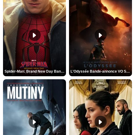
Spider-Man: Brand New Day Bande-annonce VO STFR
L'Odyssée Bande-annonce VO STFR