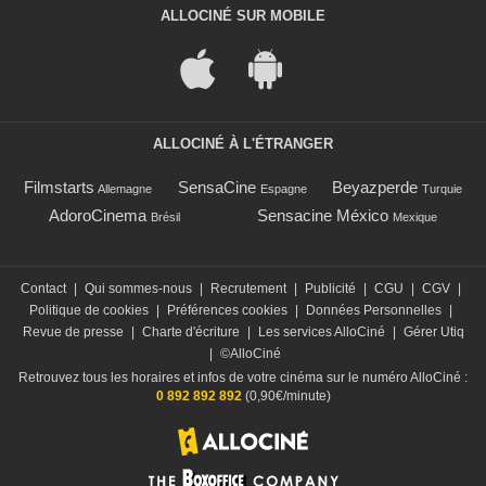
ALLOCINÉ SUR MOBILE
ALLOCINÉ À L'ÉTRANGER
Filmstarts
SensaCine
Beyazperde
Allemagne
Espagne
Turquie
AdoroCinema
Sensacine México
Brésil
Mexique
Contact
|
Qui sommes-nous
|
Recrutement
|
Publicité
|
CGU
|
CGV
|
Politique de cookies
|
Préférences cookies
|
Données Personnelles
|
Revue de presse
|
Charte d'écriture
|
Les services AlloCiné
|
Gérer Utiq
|
©AlloCiné
Retrouvez tous les horaires et infos de votre cinéma sur le numéro AlloCiné :
0 892 892 892
(0,90€/minute)