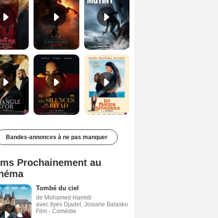
Le Triangle d'or Bande-annonce VF
Les Silences de Riyad Bande-annonce VO STFR
Les Matins merveilleux Bande-annonce VF
Bandes-annonces à ne pas manquer
lms Prochainement au
néma
Tombé du ciel
de Mohamed Hamidi
avec Ilyes Djadel, Josiane Balasko
Film - Comédie