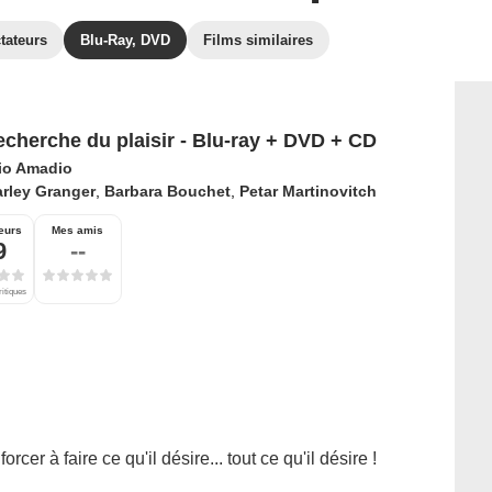
tateurs
Blu-Ray, DVD
Films similaires
recherche du plaisir - Blu-ray + DVD + CD
vio Amadio
rley Granger
,
Barbara Bouchet
,
Petar Martinovitch
eurs
Mes amis
9
--
ritiques
cer à faire ce qu'il désire... tout ce qu'il désire !