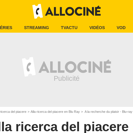
ÉRIES
STREAMING
TVACTU
VIDÉOS
VOD
 ricerca del piacere
Alla ricerca del piacere en Blu Ray
A la recherche du plaisir - Blu-r
la ricerca del piacere