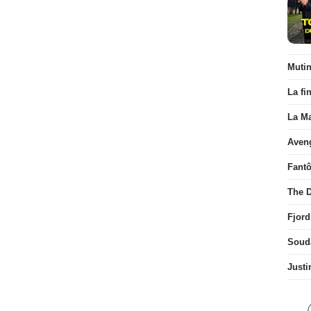
Muti
La fi
La Ma
Aven
Fant
The D
Fjord
Soud
Justi