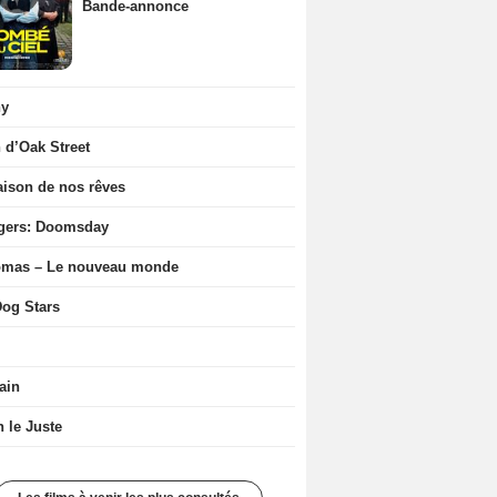
Bande-annonce
ny
n d’Oak Street
ison de nos rêves
gers: Doomsday
ômas – Le nouveau monde
og Stars
ain
n le Juste