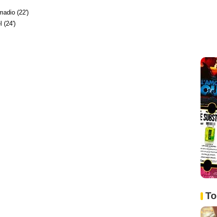
adio (22')
 (24')
To