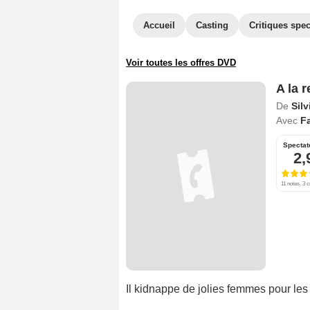
Accueil
Casting
Critiques spec
Voir toutes les offres DVD
A la 
De
Sil
Avec
Fa
Spectat
2,
11 notes, 3 c
Il kidnappe de jolies femmes pour les for