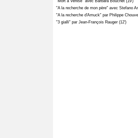
"Mort à Venise" avec Barbara Bouchet (19')
"A la recherche de mon père" avec Stefano Am
"A la recherche d'Amuck" par Philippe Chouvel
"3 gialli" par Jean-François Rauger (12')