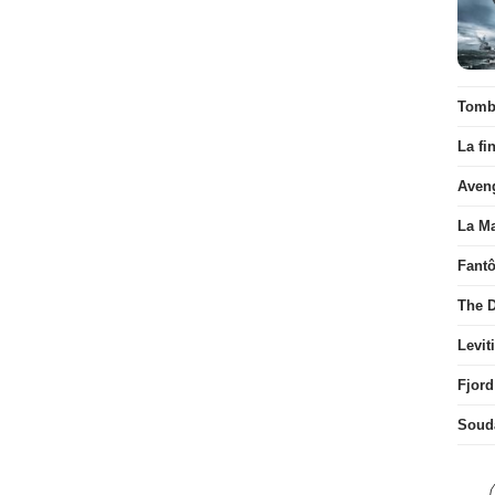
Tombé
La fi
Aven
La Ma
Fant
The D
Levit
Fjord
Soud