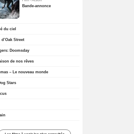
Film - Action
Bande-annonce
 du ciel
n d’Oak Street
gers: Doomsday
ison de nos rêves
ômas – Le nouveau monde
og Stars
icus
ain