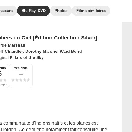
tateurs
Blu-Ray, DVD
Photos
Films similaires
liers du Ciel [Édition Collection Silver]
rge Marshall
ff Chandler
,
Dorothy Malone
,
Ward Bond
iginal
Pillars of the Sky
eurs
Mes amis
5
--
ritiques
a communauté d'Indiens natifs et les blancs est
 Holden. Ce dernier a notamment fait construire une