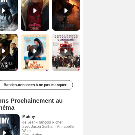
Le Triangle d'or Bande-annonce VF
Les Matins merveilleux Bande-annonce VF
De la Comédie-Française Teaser VF
Bandes-annonces à ne pas manquer
lms Prochainement au
néma
Mutiny
de Jean-François Richet
avec Jason Statham, Annabelle
Wallis