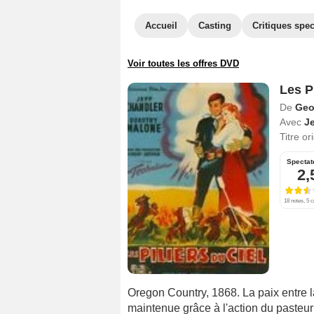
Accueil
Casting
Critiques spec
Voir toutes les offres DVD
Les Pi
De
Geo
Avec
Je
Titre or
Spectat
2,
18 notes, 5 c
Oregon Country, 1868. La paix entre l
maintenue grâce à l'action du pasteur