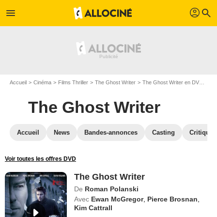
profil
menu
search
Accueil
Cinéma
Films Thriller
The Ghost Writer
The Ghost Writer en DVD
DV
The Ghost Writer
Accueil
News
Bandes-annonces
Casting
Critiques
Voir toutes les offres DVD
The Ghost Writer
De
Roman Polanski
Avec
Ewan McGregor
,
Pierce Brosnan
,
Kim Cattrall