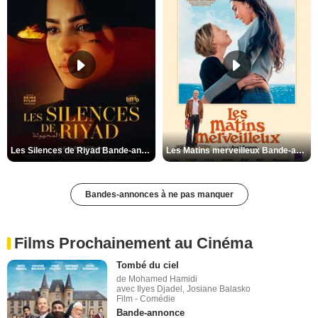
Les Silences de Riyad Bande-annonce VO STFR
Les Matins merveilleux Bande-annonce VF
Bandes-annonces à ne pas manquer
Films Prochainement au Cinéma
Tombé du ciel
de Mohamed Hamidi
avec Ilyes Djadel, Josiane Balasko
Film - Comédie
Bande-annonce