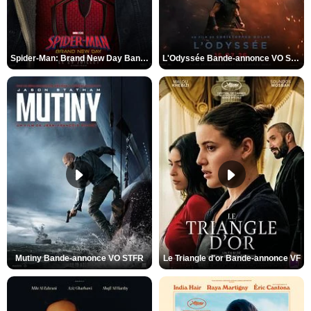
Spider-Man: Brand New Day Bande-annonce VO STFR
L'Odyssée Bande-annonce VO STFR
Mutiny Bande-annonce VO STFR
Le Triangle d'or Bande-annonce VF