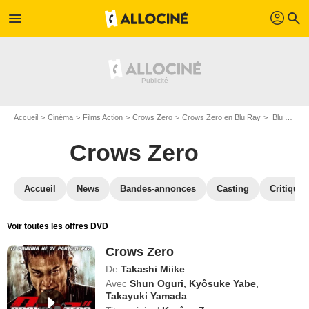
profil
menu
search
Accueil
Cinéma
Films Action
Crows Zero
Crows Zero en Blu Ray
Blu Ray Crows Zero
Crows Zero
Accueil
News
Bandes-annonces
Casting
Critiques
Voir toutes les offres DVD
Crows Zero
De
Takashi Miike
Avec
Shun Oguri
,
Kyôsuke Yabe
,
Takayuki Yamada