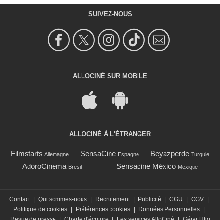
SUIVEZ-NOUS
ALLOCINÉ SUR MOBILE
ALLOCINÉ À L'ÉTRANGER
Filmstarts
SensaCine
Beyazperde
Allemagne
Espagne
Turquie
AdoroCinema
Sensacine México
Brésil
Mexique
Contact
|
Qui sommes-nous
|
Recrutement
|
Publicité
|
CGU
|
CGV
|
Politique de cookies
|
Préférences cookies
|
Données Personnelles
|
Revue de presse
|
Charte d'écriture
|
Les services AlloCiné
|
Gérer Utiq