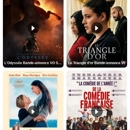
L'Odyssée Bande-annonce VO STFR
Le Triangle d'or Bande-annonce VF