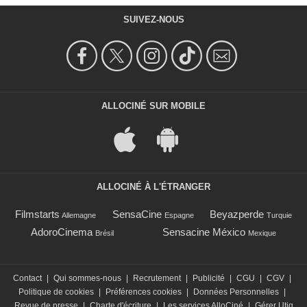
SUIVEZ-NOUS
ALLOCINÉ SUR MOBILE
ALLOCINÉ À L'ÉTRANGER
Filmstarts
SensaCine
Beyazperde
Allemagne
Espagne
Turquie
AdoroCinema
Sensacine México
Brésil
Mexique
Contact
|
Qui sommes-nous
|
Recrutement
|
Publicité
|
CGU
|
CGV
|
Politique de cookies
|
Préférences cookies
|
Données Personnelles
|
Revue de presse
|
Charte d'écriture
|
Les services AlloCiné
|
Gérer Utiq