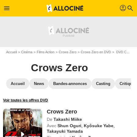
profil
menu
search
Accueil
Cinéma
Films Action
Crows Zero
Crows Zero en DVD
DVD Crows Zero
Crows Zero
Accueil
News
Bandes-annonces
Casting
Critiques
Voir toutes les offres DVD
Crows Zero
De
Takashi Miike
Avec
Shun Oguri
,
Kyôsuke Yabe
,
Takayuki Yamada