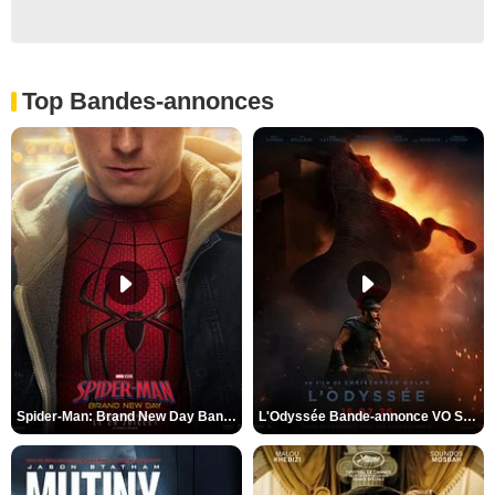
Top Bandes-annonces
Spider-Man: Brand New Day Bande-annonce VO STFR
L'Odyssée Bande-annonce VO STFR