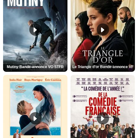
Mutiny Bande-annonce VO STFR
Le Triangle d'or Bande-annonce VF