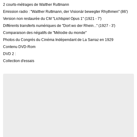
2 courts-métrages de Walther Ruttmann
Emission radio : "Walther Ruttmann, der Visionär bewegter Rhythmen" (86')
Version non restaurée du CM "Lichtspiel Opus 1" (1921 - 7')
Différents transferts numériques de "Dort wo der Rhein..." (1927 - 3')
Comparaison des négatifs de "Mélodie du monde"
Photos du Congrés du Cinéma Indépendant de La Sarraz en 1929
Contenu DVD-Rom
DVD 2 :
Collection d'essais