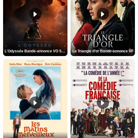
L'Odyssée Bande-annonce VO STFR
Le Triangle d'or Bande-annonce VF