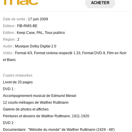
ACHETER
Date de sortie
: 17 juin 2009
Editeur
: FIB-RMS-BE
Edition
: Keep Case, PAL, Tous publics
Région
: 2
Audio
: Musique Dolby Digital 2.0
Vidéo
: Format 4/3, Format cinéma respecté 1.33, Format DVD-9, Film en Noir
et Blanc
Copies restaurées
Livret de 20 pages
DVD 1 :
Accompagnement musical de Edmund Meisel
12 courts-métrages de Walther Ruttmann
Galerie de photos et affiches
Peintures et dessins de Walther Ruttmann, 1911-1920
DVD 2 :
Documentaire : "Mélodie du monde" de Walther Ruttmann (1929 - 48')