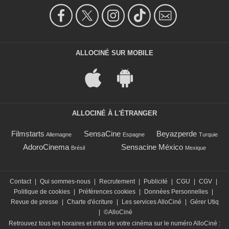
ALLOCINÉ SUR MOBILE
ALLOCINÉ À L'ÉTRANGER
Filmstarts
SensaCine
Beyazperde
Allemagne
Espagne
Turquie
AdoroCinema
Sensacine México
Brésil
Mexique
Contact
|
Qui sommes-nous
|
Recrutement
|
Publicité
|
CGU
|
CGV
|
Politique de cookies
|
Préférences cookies
|
Données Personnelles
|
Revue de presse
|
Charte d'écriture
|
Les services AlloCiné
|
Gérer Utiq
|
©AlloCiné
Retrouvez tous les horaires et infos de votre cinéma sur le numéro AlloCiné :