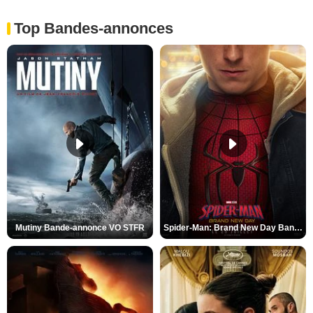
Top Bandes-annonces
Mutiny Bande-annonce VO STFR
Spider-Man: Brand New Day Bande-annonce VO STFR