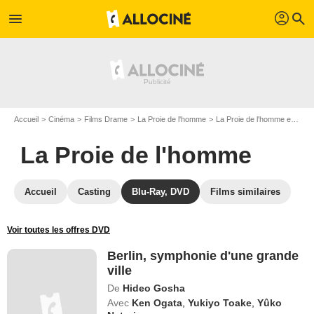
profil
menu
search
Accueil
Cinéma
Films Drame
La Proie de l'homme
La Proie de l'homme en DVD
La Proie de l'homme
Accueil
Casting
Blu-Ray, DVD
Films similaires
Voir toutes les offres DVD
Berlin, symphonie d'une grande
ville
De
Hideo Gosha
Avec
Ken Ogata
,
Yukiyo Toake
,
Yûko