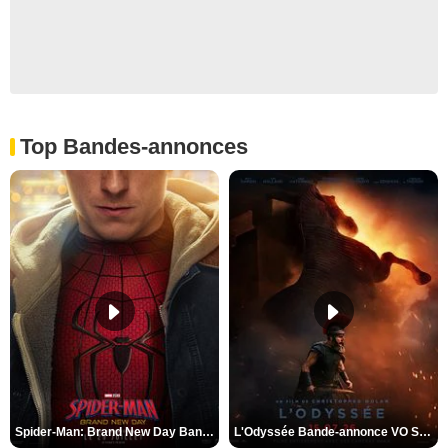
Top Bandes-annonces
Spider-Man: Brand New Day Bande-annonce VO STFR
L'Odyssée Bande-annonce VO STFR