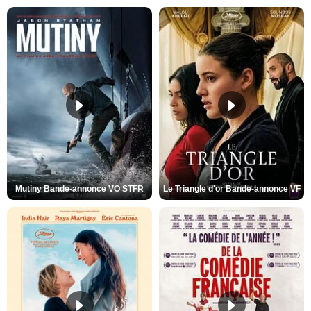
Mutiny Bande-annonce VO STFR
Le Triangle d'or Bande-annonce VF