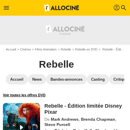
profil
menu
search
Accueil
Cinéma
Films Animation
Rebelle
Rebelle en DVD
Rebelle - Édition limitée Disney Pixar
Rebelle
Accueil
News
Bandes-annonces
Casting
Critiques
Voir toutes les offres DVD
Rebelle - Édition limitée Disney
Pixar
De
Mark Andrews
,
Brenda Chapman
,
Steve Purcell