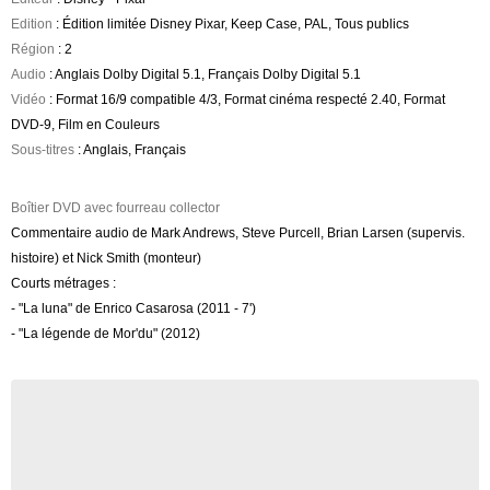
Edition
: Édition limitée Disney Pixar, Keep Case, PAL, Tous publics
Région
: 2
Audio
: Anglais Dolby Digital 5.1, Français Dolby Digital 5.1
Vidéo
: Format 16/9 compatible 4/3, Format cinéma respecté 2.40, Format
DVD-9, Film en Couleurs
Sous-titres
: Anglais, Français
Boîtier DVD avec fourreau collector
Commentaire audio de Mark Andrews, Steve Purcell, Brian Larsen (supervis.
histoire) et Nick Smith (monteur)
Courts métrages :
- "La luna" de Enrico Casarosa (2011 - 7')
- "La légende de Mor'du" (2012)