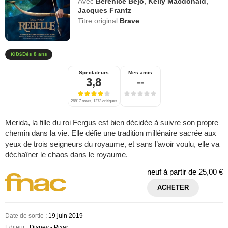
Avec
Bérénice Bejo
,
Kelly Macdonald
,
Jacques Frantz
Titre original
Brave
Dès 8 ans
Spectateurs
Mes amis
3,8
--
26817 notes, 1273 critiques
Merida, la fille du roi Fergus est bien décidée à suivre son propre
chemin dans la vie. Elle défie une tradition millénaire sacrée aux
yeux de trois seigneurs du royaume, et sans l’avoir voulu, elle va
déchaîner le chaos dans le royaume.
neuf à partir de
25,00 €
ACHETER
Date de sortie
: 19 juin 2019
Editeur
: Disney - Pixar