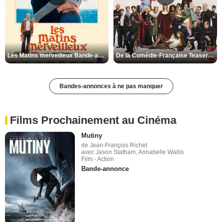
Les Matins merveilleux Bande-annonce VF
De la Comédie-Française Teaser VF
Bandes-annonces à ne pas manquer
Films Prochainement au Cinéma
Mutiny
de Jean-François Richet
avec Jason Statham, Annabelle Wallis
Film - Action
Bande-annonce