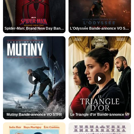
Spider-Man: Brand New Day Bande-annonce VO STFR
L'Odyssée Bande-annonce VO STFR
Mutiny Bande-annonce VO STFR
Le Triangle d'or Bande-annonce VF