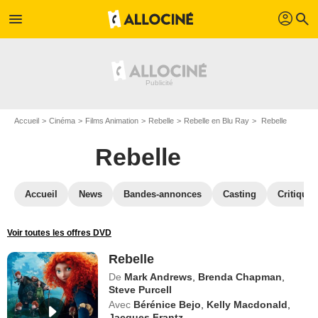
profil
menu
search
Accueil
Cinéma
Films Animation
Rebelle
Rebelle en Blu Ray
Rebelle
Rebelle
Accueil
News
Bandes-annonces
Casting
Critiques
Voir toutes les offres DVD
Rebelle
De
Mark Andrews
,
Brenda Chapman
,
Steve Purcell
Avec
Bérénice Bejo
,
Kelly Macdonald
,
Jacques Frantz