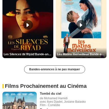
Les Silences de Riyad Bande-annonce VO STFR
Les Matins merveilleux Bande-annonce VF
Bandes-annonces à ne pas manquer
Films Prochainement au Cinéma
Tombé du ciel
de Mohamed Hamidi
avec Ilyes Djadel, Josiane Balasko
Film - Comédie