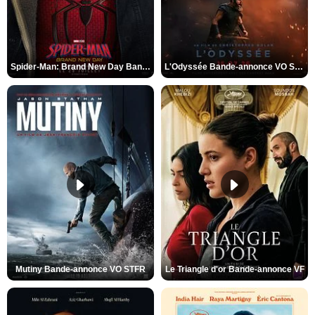
Spider-Man: Brand New Day Bande-annonce VO STFR
L'Odyssée Bande-annonce VO STFR
Mutiny Bande-annonce VO STFR
Le Triangle d'or Bande-annonce VF