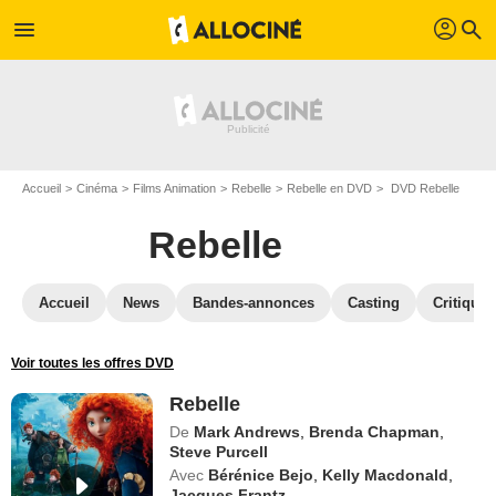
profil
menu
search
Accueil
Cinéma
Films Animation
Rebelle
Rebelle en DVD
DVD Rebelle
Rebelle
Accueil
News
Bandes-annonces
Casting
Critiques
Voir toutes les offres DVD
Rebelle
De
Mark Andrews
,
Brenda Chapman
,
Steve Purcell
Avec
Bérénice Bejo
,
Kelly Macdonald
,
Jacques Frantz