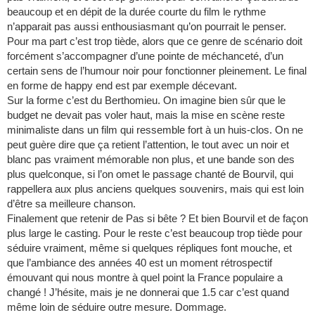
beaucoup et en dépit de la durée courte du film le rythme
n’apparait pas aussi enthousiasmant qu’on pourrait le penser.
Pour ma part c’est trop tiède, alors que ce genre de scénario doit
forcément s’accompagner d’une pointe de méchanceté, d’un
certain sens de l’humour noir pour fonctionner pleinement. Le final
en forme de happy end est par exemple décevant.
Sur la forme c’est du Berthomieu. On imagine bien sûr que le
budget ne devait pas voler haut, mais la mise en scène reste
minimaliste dans un film qui ressemble fort à un huis-clos. On ne
peut guère dire que ça retient l’attention, le tout avec un noir et
blanc pas vraiment mémorable non plus, et une bande son des
plus quelconque, si l’on omet le passage chanté de Bourvil, qui
rappellera aux plus anciens quelques souvenirs, mais qui est loin
d’être sa meilleure chanson.
Finalement que retenir de Pas si bête ? Et bien Bourvil et de façon
plus large le casting. Pour le reste c’est beaucoup trop tiède pour
séduire vraiment, même si quelques répliques font mouche, et
que l’ambiance des années 40 est un moment rétrospectif
émouvant qui nous montre à quel point la France populaire a
changé ! J’hésite, mais je ne donnerai que 1.5 car c’est quand
même loin de séduire outre mesure. Dommage.