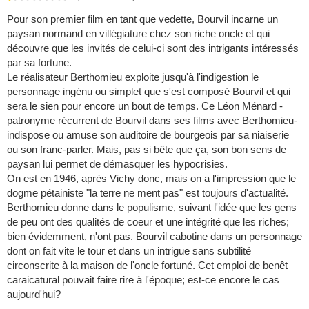
Pour son premier film en tant que vedette, Bourvil incarne un
paysan normand en villégiature chez son riche oncle et qui
découvre que les invités de celui-ci sont des intrigants intéressés
par sa fortune.
Le réalisateur Berthomieu exploite jusqu'à l'indigestion le
personnage ingénu ou simplet que s'est composé Bourvil et qui
sera le sien pour encore un bout de temps. Ce Léon Ménard -
patronyme récurrent de Bourvil dans ses films avec Berthomieu-
indispose ou amuse son auditoire de bourgeois par sa niaiserie
ou son franc-parler. Mais, pas si bête que ça, son bon sens de
paysan lui permet de démasquer les hypocrisies.
On est en 1946, après Vichy donc, mais on a l'impression que le
dogme pétainiste "la terre ne ment pas" est toujours d'actualité.
Berthomieu donne dans le populisme, suivant l'idée que les gens
de peu ont des qualités de coeur et une intégrité que les riches;
bien évidemment, n'ont pas. Bourvil cabotine dans un personnage
dont on fait vite le tour et dans un intrigue sans subtilité
circonscrite à la maison de l'oncle fortuné. Cet emploi de benêt
caraicatural pouvait faire rire à l'époque; est-ce encore le cas
aujourd'hui?