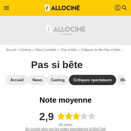
profil
menu
search
Accueil
Cinéma
Films Comédie
Pas si bête
Critiques du film Pas si bête
Dern
Pas si bête
Accueil
News
Casting
Critiques spectateurs
Blu-R
Note moyenne
2,9
56 notes
En savoir plus sur les notes spectateurs d'AlloCiné