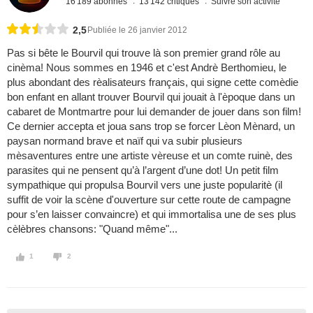
16 189 abonnés
13 142 critiques
Suivre son activité
2,5
Publiée le 26 janvier 2012
Pas si bête le Bourvil qui trouve là son premier grand rôle au
cinèma! Nous sommes en 1946 et c'est Andrè Berthomieu, le
plus abondant des rèalisateurs français, qui signe cette comèdie
bon enfant en allant trouver Bourvil qui jouait à l'èpoque dans un
cabaret de Montmartre pour lui demander de jouer dans son film!
Ce dernier accepta et joua sans trop se forcer Lèon Mènard, un
paysan normand brave et naïf qui va subir plusieurs
mèsaventures entre une artiste vèreuse et un comte ruinè, des
parasites qui ne pensent qu’à l’argent d’une dot! Un petit film
sympathique qui propulsa Bourvil vers une juste popularitè (il
suffit de voir la scène d'ouverture sur cette route de campagne
pour s’en laisser convaincre) et qui immortalisa une de ses plus
cèlèbres chansons: "Quand même"...
1
2