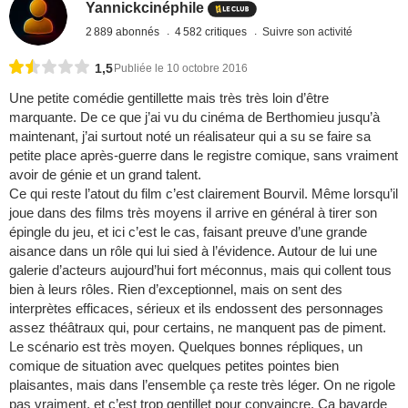
Yannickcinéphile
2 889 abonnés
4 582 critiques
Suivre son activité
1,5
Publiée le 10 octobre 2016
Une petite comédie gentillette mais très très loin d’être
marquante. De ce que j’ai vu du cinéma de Berthomieu jusqu’à
maintenant, j’ai surtout noté un réalisateur qui a su se faire sa
petite place après-guerre dans le registre comique, sans vraiment
avoir de génie et un grand talent.
Ce qui reste l’atout du film c’est clairement Bourvil. Même lorsqu’il
joue dans des films très moyens il arrive en général à tirer son
épingle du jeu, et ici c’est le cas, faisant preuve d’une grande
aisance dans un rôle qui lui sied à l’évidence. Autour de lui une
galerie d’acteurs aujourd’hui fort méconnus, mais qui collent tous
bien à leurs rôles. Rien d’exceptionnel, mais on sent des
interprètes efficaces, sérieux et ils endossent des personnages
assez théâtraux qui, pour certains, ne manquent pas de piment.
Le scénario est très moyen. Quelques bonnes répliques, un
comique de situation avec quelques petites pointes bien
plaisantes, mais dans l’ensemble ça reste très léger. On ne rigole
pas vraiment, et c’est trop gentillet pour convaincre. Ça bavarde