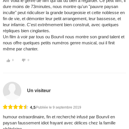
Ah! Voilà le genre de film qui fait du bien à regarder. Ce petit film, il
dure moins de 73minutes, nous montre qu'un "pauvre paysan
inculte" peut ridiculiser la grande bourgeoisie et cette noblesse en
fin de vie, et démonter leur petit arrangement, leur bassesse, et
leur infamie. C'est extrêmement bien construit, avec quelques
répliques bien cinglantes.
Un film à voir par tous ou Bourvil nous montre son grand talent et
nous offre quelques petits numéros genre musical, oui il finit
même par chanter.
0
0
Un visiteur
4,5
Publiée le 9 septembre 2019
humour extraordinaire, fin et recherché infusé par Bourvil en
paysan faussement idiot frayant avec délices chez la famille
châtelaine