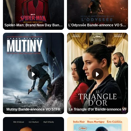
Spider-Man: Brand New Day Bande-annonce VO STFR
L'Odyssée Bande-annonce VO STFR
Mutiny Bande-annonce VO STFR
Le Triangle d'or Bande-annonce VF