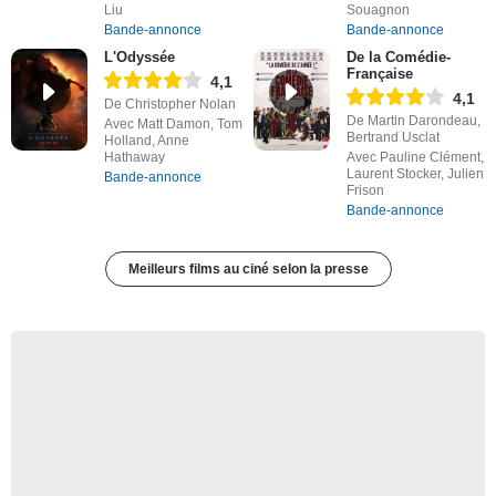
Liu
Souagnon
Bande-annonce
Bande-annonce
L'Odyssée
De la Comédie-
Française
4,1
4,1
De Christopher Nolan
De Martin Darondeau,
Avec Matt Damon, Tom
Bertrand Usclat
Holland, Anne
Hathaway
Avec Pauline Clément,
Laurent Stocker, Julien
Bande-annonce
Frison
Bande-annonce
Meilleurs films au ciné selon la presse