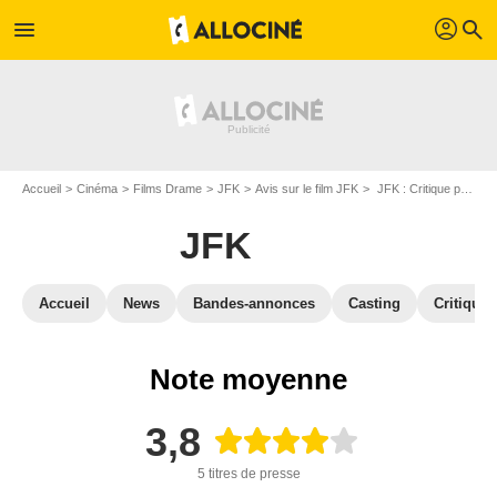
profil
menu
search
Accueil
Cinéma
Films Drame
JFK
Avis sur le film JFK
JFK : Critique presse
JFK
Accueil
News
Bandes-annonces
Casting
Critiques
Note moyenne
3,8
5 titres de presse