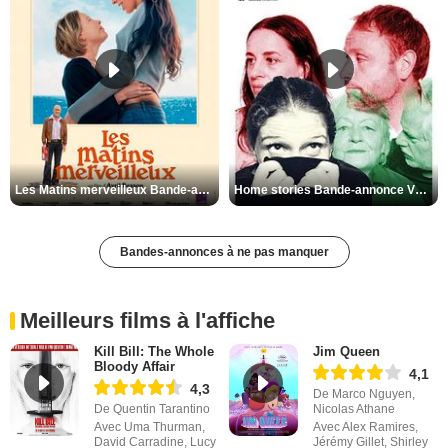
Les Matins merveilleux Bande-annonce VF
Home stories Bande-annonce VO STFR
Bandes-annonces à ne pas manquer
Meilleurs films à l'affiche
Kill Bill: The Whole
Jim Queen
Bloody Affair
4,1
4,3
De Marco Nguyen,
De Quentin Tarantino
Nicolas Athane
Avec Uma Thurman,
Avec Alex Ramires,
David Carradine, Lucy
Jérémy Gillet, Shirley